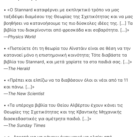
• «Ο Stannard καταφέρνει µε εκπληκτικό τρόπο να µας
ταξιδέψει διαµέσου της Θεωρίας της Σχετικότητας και να µας
βοηθήσει να κατανοήσουµε τις πιο δύσκολες ιδέες της. […] Τα
βιβλία του διακρίνονται από φρεσκάδα και σοβαρότητα. [...]»
—
Physics World
• «Πιστεύετε ότι τη θεωρία του Αϊνστάιν είναι σε θέση να την
κατανοεί µόνο η επιστηµονική κοινότητα; Τότε διαβάστε τα
βιβλία του Stannard, και µετά χαρίστε τα στα παιδιά σας. [...]»
—
The Herald
• «Πρέπει και ελπίζω να τα διαβάσουν όλοι οι νέοι από τα 11
και πάνω. [...]»
—
The New Scientist
• «Τα υπέροχα βιβλία του Θείου Αλβέρτου έχουν κάνει τις
Θεωρίες της Σχετικότητας και της Κβαντικής Μηχανικής
διασκεδαστικές για αµέτρητα παιδιά. [...]»
—
The Sunday Times
• «...Αρκετά για να κάνουν έναν γονιό να κλαίει από