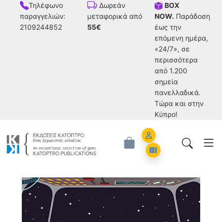
Τηλέφωνο
BOX
Δωρεάν
παραγγελιών:
NOW.
Παράδοση
μεταφορικά από
2109244852
έως την
55€
επόμενη ημέρα,
«24/7», σε
περισσότερα
από 1.200
σημεία
πανελλαδικά.
Tώρα και στην
Κύπρο!
Account
Orders