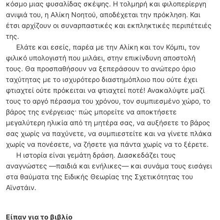
κόσµο µιας φυσαλίδας σκέψης. Η τολµηρή και φιλοπερίεργη
ανιψιά του, η Αλίκη Νοητού, αποδέχεται την πρόκληση. Και
έτσι αρχίζουν οι συναρπαστικές και εκπληκτικές περιπέτειές
της.
Ελάτε και εσείς, παρέα µε την Αλίκη και τον Κόµπι, τον
φιλικό υπολογιστή που µιλάει, στην επικίνδυνη αποστολή
τους. Θα προσπαθήσουν να ξεπεράσουν το ανώτερο όριο
ταχύτητας µε το ισχυρότερο διαστηµόπλοιο που ούτε έχει
φτιαχτεί ούτε πρόκειται να φτιαχτεί ποτέ! Ανακαλύψτε µαζί
τους το αργό πέρασµα του χρόνου, τον συµπιεσµένο χώρο, το
βάρος της ενέργειας· πώς µπορείτε να αποκτήσετε
µεγαλύτερη ηλικία από τη µητέρα σας, να αυξήσετε το βάρος
σας χωρίς να παχύνετε, να συµπιεστείτε και να γίνετε πλάκα
χωρίς να πονέσετε, να ζήσετε για πάντα χωρίς να το ξέρετε.
Η ιστορία είναι γεµάτη δράση. Διασκεδάζει τους
αναγνώστες —παιδιά και ενήλικες— και συνάµα τους εισάγει
στα θαύµατα της Ειδικής Θεωρίας της Σχετικότητας του
Αϊνστάιν.
Είπαν για το βιβλίο