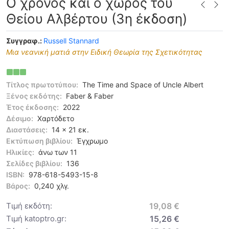
Ο χρόνος και ο χώρος του
Θείου Αλβέρτου (3η έκδοση)
Συγγραφ.:
Russell Stannard
Μια νεανική ματιά στην Ειδική Θεωρία της Σχετικότητας
Τίτλος πρωτοτύπου:
The Time and Space of Uncle Albert
Ξένος εκδότης:
Faber & Faber
Έτος έκδοσης:
2022
Δέσιμο:
Χαρτόδετο
Διαστάσεις:
14 x 21 εκ.
Εκτύπωση βιβλίου:
Έγχρωμο
Ηλικίες:
άνω των 11
Σελίδες βιβλίου:
136
ISBN:
978-618-5493-15-8
Βάρος:
0,240 χλγ.
Τιμή εκδότη:
19,08 €
Τιμή katoptro.gr:
15,26 €