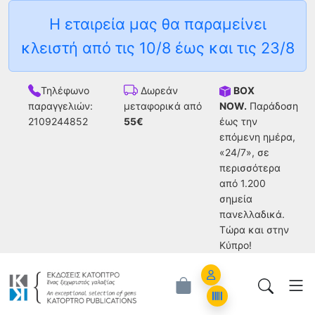
Η εταιρεία μας θα παραμείνει
κλειστή από τις 10/8 έως και τις 23/8
Τηλέφωνο
BOX
Δωρεάν
παραγγελιών:
NOW.
Παράδοση
μεταφορικά από
2109244852
έως την
55€
επόμενη ημέρα,
«24/7», σε
περισσότερα
από 1.200
σημεία
πανελλαδικά.
Tώρα και στην
Κύπρο!
Account
Orders