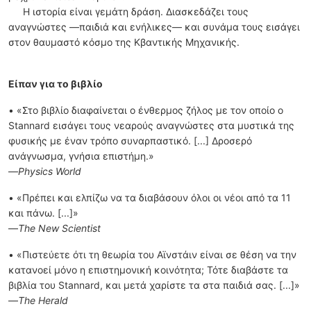
Η ιστορία είναι γεµάτη δράση. Διασκεδάζει τους
αναγνώστες —παιδιά και ενήλικες— και συνάµα τους εισάγει
στον θαυµαστό κόσµο της Κβαντικής Μηχανικής.
Είπαν για το βιβλίο
• «Στο βιβλίο διαφαίνεται ο ένθερµος ζήλος µε τον οποίο ο
Stannard εισάγει τους νεαρούς αναγνώστες στα µυστικά της
φυσικής µε έναν τρόπο συναρπαστικό. [...] Δροσερό
ανάγνωσµα, γνήσια επιστήµη.»
—
Physics World
• «Πρέπει και ελπίζω να τα διαβάσουν όλοι οι νέοι από τα 11
και πάνω. [...]»
—
The New Scientist
• «Πιστεύετε ότι τη θεωρία του Αϊνστάιν είναι σε θέση να την
κατανοεί µόνο η επιστηµονική κοινότητα; Τότε διαβάστε τα
βιβλία του Stannard, και µετά χαρίστε τα στα παιδιά σας. [...]»
—
The Herald