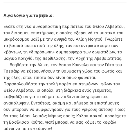
Λίγα λόγια για το βιβλίο:
Ελάτε στη νέα συναρπαστική περιπέτεια του Θείου Αλβέρτου,
του διάσηµου επιστήµονα, ο οποίος εξερευνά τα µυστικά του
µικρόκοσµου µαζί µε την ανιψιά του Αλίκη Νοητού. Γνωρίστε
τα βασικά συστατικά της ύλης, τον εκκεντρικό κόσµο των
κβάντων, τη «διπρόσωπη» συµπεριφορά των σωµατιδίων, το
µαγικό παιχνίδι της περίθλασης, την Αρχή της Αβεβαιότητας.
Βοηθήστε την Αλίκη, τον Άσπρο Κούνελο και τον Γάτο του
Τσεσάιρ να εξερευνήσουν τη θαυµαστή χώρα του φωτός και
της ύλης, όπου τίποτα δεν είναι όπως φαίνεται.
Παρακολουθήστε την τρελή παρέα επιστηµόνων, φίλων του
Θείου Αλβέρτου, οι οποίοι, στη διάρκεια ενός γεύµατος,
καβγαδίζουν για το νόηµα των κβαντικών γρίφων που
ανακάλυψαν. Εντούτοις, ακόµη και σήµερα οι επιστήµονες
δεν µπορούν να συµφωνήσουν για τους γρίφους αυτούς! Ποιος
θα τους λύσει, λοιπόν; Μήπως εσείς; Καλού-κακού, προσέχετε
τη Βασίλισσα Κούπα, γιατί µπορεί να σας κόψει το κεφάλι
µέχρι να πείτε «κύµινο»!