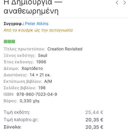
Η Δημιουργία —
αναθεωρημένη
Συγγραφ.:
Peter Atkins
Από τα κουάρκ ώς την αυτογνωσία
Τίτλος πρωτοτύπου:
Creation Revisited
Ξένος εκδότης:
Seuil
Έτος έκδοσης:
1996
Δέσιμο:
Χαρτόδετο
Διαστάσεις:
14 x 21 εκ.
Εκτύπωση βιβλίου:
Α/Μ
Σελίδες βιβλίου:
198
ISBN:
978-960-7023-04-9
Βάρος:
0,330 χλγ.
Τιμή εκδότη:
25,44 €
Τιμή katoptro.gr:
20,35 €
Σύνολο:
20,35 €