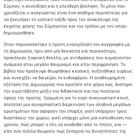
Σύμπαν, η συνείδηση και η ελεύθερη βούληση. Το μόνο που
χρειάζεται ο αναγνώστης είναι ένα αίσθημα περιπέτειας για
να ξεκινήσει το νοητικό ταξίδι προς την ανακάλυψη της
έσχατης φύσης του Σύμπαντος και του τρόπου με τον οποίο
δημιουργήθηκε.
Όταν παρουσιάστηκε η πρώτη ενασχόληση του συγγραφέα με
τη Δημιουργία, πριν από μία δεκαετία και περισσότερο,
προκάλεσε ξαφνική θύελλα, με αντιδράσεις που κυμαίνονταν
ανάμεσα στον μεγάλο θαυμασμό και στην περιφρόνηση. Το
βιβλίο που προέκυψε θεωρήθηκε κλασικό, συζητήθηκε ευρέως
και συνεχίζει να διεγείρει το ενδιαφέρον. Η αναθεωρημένη
εξέταση της
Δημιουργίας
που κρατάτε στα χέρια σας, διατηρεί
την ευμετάβλητη μείξη του διδακτικού και του ποιητικού
ύφους της πρώτης. Γραμμένη για το ευρύ αναγνωστικό κοινό,
αποτελεί μια συναρπαστική διερεύνηση των αληθινά μεγάλων
ερωτημάτων που αφορούν την ύπαρξη: γιατί υπάρχουν τρεις
διαστάσεις του χώρου, γιατί υπάρχει μόνο μία κατεύθυνση του
χρόνου, πώς μπορεί η ύλη να αναδυθεί από το τίποτε, και —
κάτι που πολλοί θεωρούν πως ξεπερνά τις δυνατότητες της