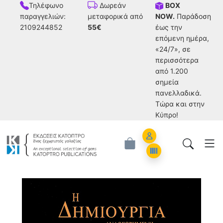
Τηλέφωνο
BOX
Δωρεάν
παραγγελιών:
NOW.
Παράδοση
μεταφορικά από
2109244852
έως την
55€
επόμενη ημέρα,
«24/7», σε
περισσότερα
από 1.200
σημεία
πανελλαδικά.
Tώρα και στην
Κύπρο!
Account
Orders