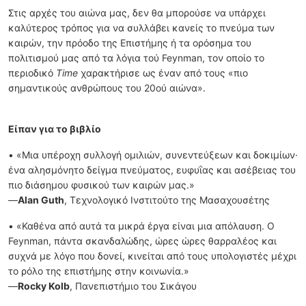
Στις αρχές του αιώνα μας, δεν θα μπορούσε να υπάρχει
καλύτερος τρόπος για να συλλάβει κανείς το πνεύμα των
καιρών, την πρόοδο της Επιστήμης ή τα ορόσημα του
πολιτισμού μας από τα λόγια τού Feynman, τον οποίο το
περιοδικό
Time
χαρακτήρισε ως έναν από τους «πιο
σημαντικούς ανθρώπους του 20ού αιώνα».
Είπαν για το βιβλίο
• «Μια υπέροχη συλλογή ομιλιών, συνεντεύξεων και δοκιμίων·
ένα αλησμόνητο δείγμα πνεύματος, ευφυΐας και ασέβειας του
πιο διάσημου φυσικού των καιρών μας.»
—
Alan Guth
, Τεχνολογικό Ινστιτούτο της Μασαχουσέτης
• «Καθένα από αυτά τα μικρά έργα είναι μια απόλαυση. Ο
Feynman, πάντα σκανδαλώδης, ώρες ώρες θαρραλέος και
συχνά με λόγο που δονεί, κινείται από τους υπολογιστές μέχρι
το ρόλο της επιστήμης στην κοινωνία.»
—
Rocky Kolb
, Πανεπιστήμιο του Σικάγου