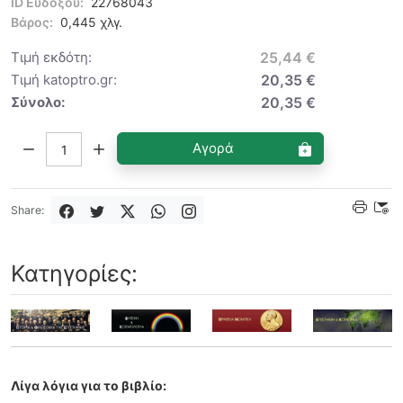
ID Ευδόξου:
22768043
Βάρος:
0,445 χλγ.
Τιμή εκδότη:
25,44 €
Τιμή katoptro.gr:
20,35 €
Σύνολο:
20,35 €
Ποσότητα:
Αγορά
Share:
Κατηγορίες:
Λίγα λόγια για το βιβλίο: