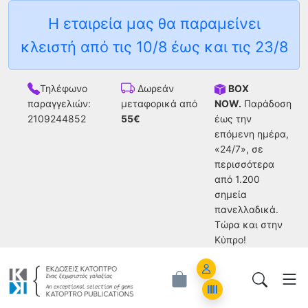
Η εταιρεία μας θα παραμείνει
κλειστή από τις 10/8 έως και τις 23/8
Τηλέφωνο
BOX
Δωρεάν
παραγγελιών:
NOW.
Παράδοση
μεταφορικά από
2109244852
έως την
55€
επόμενη ημέρα,
«24/7», σε
περισσότερα
από 1.200
σημεία
πανελλαδικά.
Tώρα και στην
Κύπρο!
Account
Orders