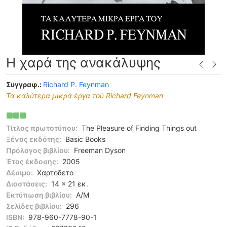
Η χαρά της ανακάλυψης
Συγγραφ.:
Richard P. Feynman
Τα καλύτερα μικρά έργα τού Richard Feynman
Τίτλος πρωτοτύπου:
The Pleasure of Finding Things out
Ξένος εκδότης:
Basic Books
Πρόλογος βιβλίου:
Freeman Dyson
Έτος έκδοσης:
2005
Δέσιμο:
Χαρτόδετο
Διαστάσεις:
14 x 21 εκ.
Εκτύπωση βιβλίου:
Α/Μ
Σελίδες βιβλίου:
296
ISBN:
978-960-7778-90-1