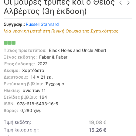
Οι μαύρες τρύπες και ο Θείος
Αλβέρτος (3η έκδοση)
Συγγραφ.:
Russell Stannard
Μια νεανική ματιά στη Γενική Θεωρία της Σχετικότητας
Τίτλος πρωτοτύπου:
Black Holes and Uncle Albert
Ξένος εκδότης:
Faber & Faber
Έτος έκδοσης:
2022
Δέσιμο:
Χαρτόδετο
Διαστάσεις:
14 x 21 εκ.
Εκτύπωση βιβλίου:
Έγχρωμο
Ηλικίες:
άνω των 11
Σελίδες βιβλίου:
164
ISBN:
978-618-5493-16-5
Βάρος:
0,280 χλγ.
Τιμή εκδότη:
19,08 €
Τιμή katoptro.gr:
15,26 €