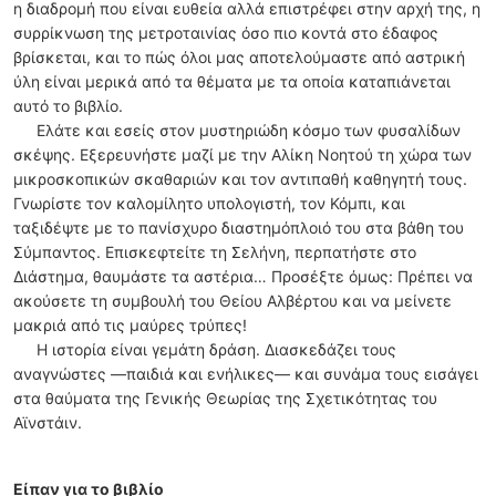
η διαδροµή που είναι ευθεία αλλά επιστρέφει στην αρχή της, η
συρρίκνωση της µετροταινίας όσο πιο κοντά στο έδαφος
βρίσκεται, και το πώς όλοι µας αποτελούµαστε από αστρική
ύλη είναι µερικά από τα θέµατα µε τα οποία καταπιάνεται
αυτό το βιβλίο.
Ελάτε και εσείς στον µυστηριώδη κόσµο των φυσαλίδων
σκέψης. Εξερευνήστε µαζί µε την Αλίκη Νοητού τη χώρα των
µικροσκοπικών σκαθαριών και τον αντιπαθή καθηγητή τους.
Γνωρίστε τον καλοµίλητο υπολογιστή, τον Κόµπι, και
ταξιδέψτε µε το πανίσχυρο διαστηµόπλοιό του στα βάθη του
Σύµπαντος. Επισκεφτείτε τη Σελήνη, περπατήστε στο
Διάστηµα, θαυµάστε τα αστέρια… Προσέξτε όµως: Πρέπει να
ακούσετε τη συµβουλή του Θείου Αλβέρτου και να µείνετε
µακριά από τις µαύρες τρύπες!
Η ιστορία είναι γεµάτη δράση. Διασκεδάζει τους
αναγνώστες —παιδιά και ενήλικες— και συνάµα τους εισάγει
στα θαύµατα της Γενικής Θεωρίας της Σχετικότητας του
Αϊνστάιν.
Είπαν για το βιβλίο