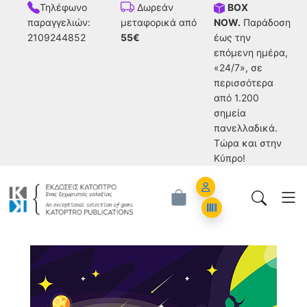
Τηλέφωνο
BOX
Δωρεάν
παραγγελιών:
NOW.
Παράδοση
μεταφορικά από
2109244852
έως την
55€
επόμενη ημέρα,
«24/7», σε
περισσότερα
από 1.200
σημεία
πανελλαδικά.
Tώρα και στην
Κύπρο!
Account
Orders