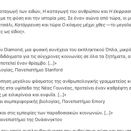
αταγωγή των ειδών
,
Η καταγωγή του ανθρώπου
και
Η έκφραση
ε τη φύση και την ιστορία μας. Σε έναν αιώνα από τώρα, οι 
ατσάλι
,
Κατάρρευση
και τώρα
Ο κόσμος μέχρι χθες
—το μεγαλει
ς ως είδος».
ου Diamond, μια φυσική συνέχεια του εκπληκτικού Όπλα, μικρόβ
ιδάγματα για τις σύγχρονες κοινωνίες σε όλα τα ζητήματα, α
οτελεί έναν θρίαμβο. [...]»
ογίας, Πανεπιστήμιο Stanford
κόπηση μεγάλου φάσματος της ανθρωπολογικής γραμματείας κα
ς στα υψίπεδα της Νέας Γουινέας, προτείνει έναν καθρέφτη στ
με ειλικρίνεια και ευφυΐα. [...]»
ι συμπεριφορικής βιολογίας, Πανεπιστήμιο Emory
αι στις εμπειρίες των παραδοσιακών κοινωνιών. [...]»
ανεπιστήμιο της Ουάσινγκτον
τον οποίο αντιλαμβανόμαστε την ανθρώπινη φύση και την ιστορί