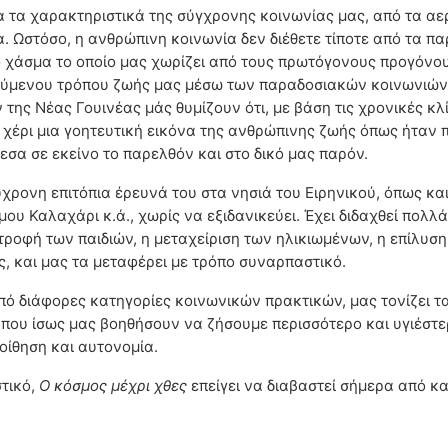
 τα χαρακτηριστικά της σύγχρονης κοινωνίας μας, από τα αε
. Ωστόσο, η ανθρώπινη κοινωνία δεν διέθετε τίποτε από τα π
ο χάσμα το οποίο μας χωρίζει από τους πρωτόγονους προγόνο
ηγούμενου τρόπου ζωής μας μέσω των παραδοσιακών κοινωνιώ
ης Νέας Γουινέας μάς θυμίζουν ότι, με βάση τις χρονικές κλί
 χέρι μια γοητευτική εικόνα της ανθρώπινης ζωής όπως ήταν πρ
εσα σε εκείνο το παρελθόν και στο δικό μας παρόν.
ρονη επιτόπια έρευνά του στα νησιά του Ειρηνικού, όπως και τ
μου Καλαχάρι κ.ά., χωρίς να εξιδανικεύει. Έχει διδαχθεί πολ
ροφή των παιδιών, η μεταχείριση των ηλικιωμένων, η επίλυση
ς, και μας τα μεταφέρει με τρόπο συναρπαστικό.
πό διάφορες κατηγορίες κοινωνικών πρακτικών, μας τονίζει τ
που ίσως μας βοηθήσουν να ζήσουμε περισσότερο και υγιέστ
οίθηση και αυτονομία.
στικό,
Ο κόσμος μέχρι χθες
επείγει να διαβαστεί σήμερα από κα