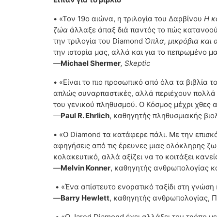
• «Τον 19ο αιώνα, η τριλογία του Δαρβίνου
Η κ
ζώα
άλλαξε άπαξ διά παντός το πώς κατανοούμ
την τριλογία του Diamond
Όπλα, μικρόβια και 
την ιστορία μας, αλλά και για το πεπρωμένο μα
—
Michael Shermer
, Skeptic
• «Είναι το πιο προσωπικό από όλα τα βιβλία τ
απλώς συναρπαστικές, αλλά περιέχουν πολλά δ
του γενικού πληθυσμού. Ο Κόσμος μέχρι χθες απ
—
Paul R. Ehrlich
, καθηγητής πληθυσμιακής βιολ
• «Ο Diamond τα κατάφερε πάλι. Με την επισ
αφηγήσεις από τις έρευνες μιας ολόκληρης ζωή
κολακευτικό, αλλά αξίζει να το κοιτάξει κανείς 
—
Melvin Konner
, καθηγητής ανθρωπολογίας κα
• «Ένα απίστευτο ενορατικό ταξίδι στη γνώση κ
—
Βarry Hewlett
, καθηγητής ανθρωπολογίας, Π
• «Ο Jared Diamond έχει αλλάξει τον τρόπο με 