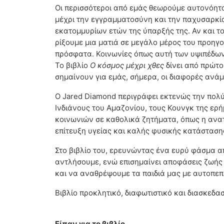
Οι περισσότεροι από εμάς θεωρούμε αυτονόητα
μέχρι την εγγραμματοσύνη και την παχυσαρκία
εκατομμυρίων ετών της ύπαρξής της. Αν και τ
ρίξουμε μια ματιά σε μεγάλο μέρος του προ
πρόσφατα. Κοινωνίες όπως αυτή των υψιπέδων τ
Το βιβλίο
Ο κόσμος μέχρι χθες
δίνει από πρώτο
σημαίνουν για εμάς, σήμερα, οι διαφορές ανάμ
Ο Jared Diamond περιγράφει εκτενώς την πολύχ
Ινδιάνους του Αμαζονίου, τους Κουνγκ της ερή
κοινωνιών σε καθολικά ζητήματα, όπως η ανατ
επίτευξη υγείας και καλής φυσικής κατάσταση
Στο βιβλίο του, ερευνώντας ένα ευρύ φάσμα α
αντλήσουμε, ενώ επισημαίνει αποφάσεις ζωής 
και να αναθρέψουμε τα παιδιά μας με αυτοπεπ
Βιβλίο προκλητικό, διαφωτιστικό και διασκεδα
Είπαν για το βιβλίο