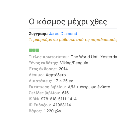
Ο κόσμος μέχρι χθες
Συγγραφ.:
Jared Diamond
Τι μπορούμε να μάθουμε από τις παραδοσιακές
Τίτλος πρωτοτύπου:
The World Until Yesterd
Ξένος εκδότης:
Viking/Penguin
Έτος έκδοσης:
2014
Δέσιμο:
Χαρτόδετο
Διαστάσεις:
17 x 25 εκ.
Εκτύπωση βιβλίου:
Α/Μ + έγxρωμο ένθετο
Σελίδες βιβλίου:
616
ISBN:
978-618-5111-14-4
ID Ευδόξου:
41963114
Βάρος:
1,220 χλγ.