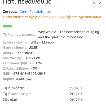
Γιατί πεθαίνουμε
Συγγραφ.:
Venki Ramakrishnan
Η νέα επιστήμη της γήρανσης και η αναζήτηση της αθανασίας
Why we die - The new science of aging
Τίτλος πρωτοτύπου:
and the quest for immortality
Ξένος εκδότης:
William Morrow
Έτος έκδοσης:
2025
Δέσιμο:
Χαρτόδετο
Διαστάσεις:
14 x 21 εκ.
Εκτύπωση βιβλίου:
Α/Μ
Σελίδες βιβλίου:
400
ISBN:
978-618-5493-29-5
Βάρος:
0,600 χλγ.
Τιμή εκδότη:
29,68 €
Τιμή katoptro.gr:
26,71 €
Σύνολο:
26,71 €