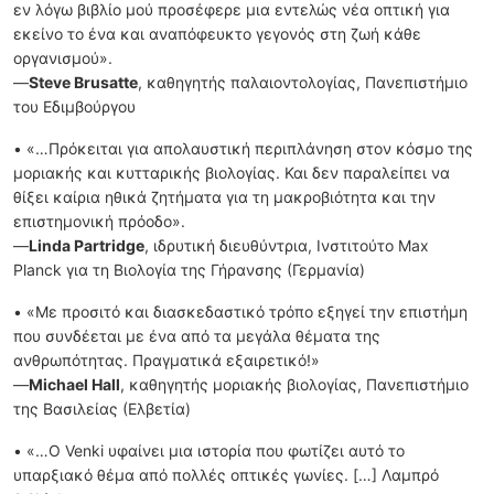
εν λόγω βιβλίο μού προσέφερε μια εντελώς νέα οπτική για
εκείνο το ένα και αναπόφευκτο γεγονός στη ζωή κάθε
οργανισμού».
—
Steve Brusatte
, καθηγητής παλαιοντολογίας, Πανεπιστήμιο
του Εδιμβούργου
• «…Πρόκειται για απολαυστική περιπλάνηση στον κόσμο της
μοριακής και κυτταρικής βιολογίας. Και δεν παραλείπει να
θίξει καίρια ηθικά ζητήματα για τη μακροβιότητα και την
επιστημονική πρόοδο».
—
Linda Partridge
, ιδρυτική διευθύντρια, Ινστιτούτο Max
Planck για τη Βιολογία της Γήρανσης (Γερμανία)
• «Με προσιτό και διασκεδαστικό τρόπο εξηγεί την επιστήμη
που συνδέεται με ένα από τα μεγάλα θέματα της
ανθρωπότητας. Πραγματικά εξαιρετικό!»
—
Michael Hall
, καθηγητής μοριακής βιολογίας, Πανεπιστήμιο
της Βασιλείας (Ελβετία)
• «…Ο Venki υφαίνει μια ιστορία που φωτίζει αυτό το
υπαρξιακό θέμα από πολλές οπτικές γωνίες. […] Λαμπρό