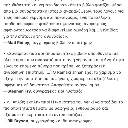
πολυδιάστατο και γεμάτο διορατικότητα βιβλίο φωτίζει, μέσα
από μια συναρπαστική ιστορία ανακαλύψεων, τους λόγους για
τους οποίους γερνάμε και πεθαίνουμε, ενώ παράλληλα
αποδομεί ευφυώς ψευδοεπιστημονικούς ισχυρισμούς,
αφήνοντας ωστόσο να διαφανεί μια αμυδρή λάμψη ελπίδας
για την επίτευξη της αθανασίας».
—
Matt Ridley
, συγγραφέας βιβλίων επιστήμης
• «Συναρπαστικό και αποκαλυπτικό βιβλίο· απευθύνεται σε
όλους εμάς που αναρωτιόμαστε αν η γήρανση και η θνητότητα
είναι τα επόμενα σύνορα που πρέπει να ξεπεράσει η
ανθρώπινη επιστήμη. […] Ο Ramakrishnan έχει το χάρισμα να
εξηγεί την επιστήμη με σαφήνεια, χιούμορ και αξιοζήλευτη
αφηγηματική δεινότητα. Απαραίτητο ανάγνωσμα».
—
Stephen Fry
, συγγραφέας και ηθοποιός
• «…Απλώς εκπληκτικό! Η ικανότητα του Venki να αποδίδει τα
πιο απαιτητικά θέματα με σαφήνεια, ενθουσιασμό και
εξαιρετική διορατικότητα εντυπωσιάζει».
—
Bill Bryson
, συγγραφέας και δημοσιογράφος