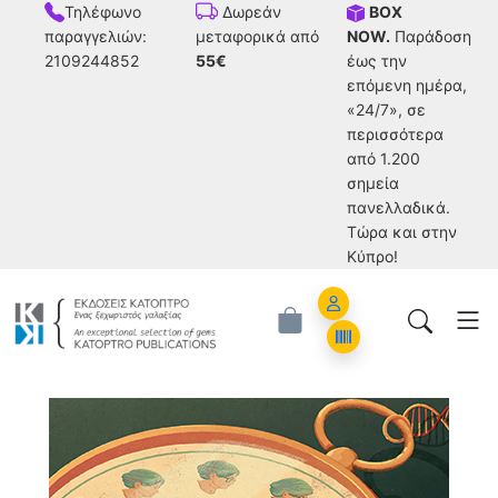
Τηλέφωνο
BOX
Δωρεάν
παραγγελιών:
NOW.
Παράδοση
μεταφορικά από
2109244852
έως την
55€
επόμενη ημέρα,
«24/7», σε
περισσότερα
από 1.200
σημεία
πανελλαδικά.
Tώρα και στην
Κύπρο!
Account
Orders