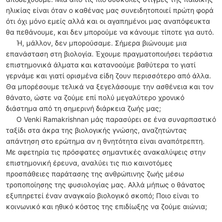
ηλικίας είναι όταν ο καθένας μας συνειδητοποιεί πρώτη φορά
ότι όχι μόνο εμείς αλλά και οι αγαπημένοι μας αναπόφευκτα
θα πεθάνουμε, και δεν μπορούμε να κάνουμε τίποτε για αυτό.
Ή, μάλλον, δεν μπορούσαμε. Σήμερα βιώνουμε μια
επανάσταση στη βιολογία. Έχουμε πραγματοποιήσει τεράστια
επιστημονικά άλματα και κατανοούμε βαθύτερα το γιατί
γερνάμε και γιατί ορισμένα είδη ζουν περισσότερο από άλλα.
Θα μπορέσουμε τελικά να ξεγελάσουμε την ασθένεια και τον
θάνατο, ώστε να ζούμε επί πολύ μεγαλύτερο χρονικό
διάστημα από τη σημερινή διάρκεια ζωής μας;
Ο Venki Ramakrishnan μάς παρασύρει σε ένα συναρπαστικό
ταξίδι στα άκρα της βιολογικής γνώσης, αναζητώντας
απάντηση στο ερώτημα αν η θνητότητα είναι αναπότρεπτη.
Με αφετηρία τις πρόσφατες σημαντικές ανακαλύψεις στην
επιστημονική έρευνα, αναλύει τις πιο καινοτόμες
προσπάθειες παράτασης της ανθρώπινης ζωής μέσω
τροποποίησης της φυσιολογίας μας. Αλλά μήπως ο θάνατος
εξυπηρετεί έναν αναγκαίο βιολογικό σκοπό; Ποιο είναι το
κοινωνικό και ηθικό κόστος της επιδίωξης να ζούμε αιώνια;