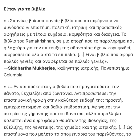
Είπαν για το βιβλίο
• «Σπανίως βρίσκει κανείς βιβλία που καταφέρνουν να
συνδυάσουν επιστήμη, πολιτική, ιατρική και προσωπικές
αφηγήσεις με τέτοια ευχέρεια, κομψότητα και διαύγεια. Το
βιβλίο του Ramakrishnan, σε μια εποχή που το παραλήρημα και
η λαχτάρα για την επίτευξη της αθανασίας έχουν κορυφωθεί,
ισορροπεί σε όλα αυτά τα επίπεδα. […] Είναι βιβλίο που αφορά
πολλές γενιές και αναφέρεται σε πολλές γενιές».
—
Siddhartha Mukherjee
, καθηγητής ιατρικής, Πανεπιστήμιο
Columbia
• «…Αν και πρόκειται για βιβλίο που πραγματεύεται τον
θάνατο, ξεχειλίζει από ζωντάνια. Αντιπροσωπεύει την
επιστημονική γραφή στην καλύτερη εκδοχή της: προσιτή,
εμπεριστατωμένη και βαθιά επιδραστική. Αφηγείται την
ιστορία της γήρανσης και του θανάτου, αλλά παράλληλα
καλύπτει ένα ευρύ φάσμα θεμάτων της βιολογίας, της
εξέλιξης, της γενετικής, της χημείας και της ιατρικής. […] Ως
επιστήμονα που μελετά τα απομεινάρια του παρελθόντος, το