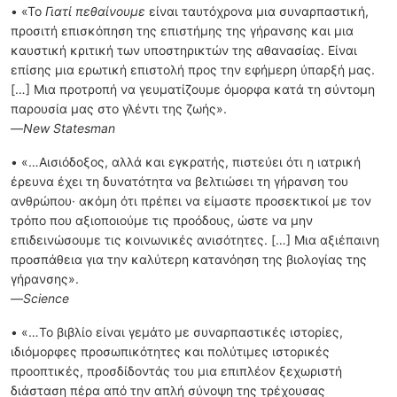
• «Το
Γιατί πεθαίνουμε
είναι ταυτόχρονα μια συναρπαστική,
προσιτή επισκόπηση της επιστήμης της γήρανσης και μια
καυστική κριτική των υποστηρικτών της αθανασίας. Είναι
επίσης μια ερωτική επιστολή προς την εφήμερη ύπαρξή μας.
[…] Μια προτροπή να γευματίζουμε όμορφα κατά τη σύντομη
παρουσία μας στο γλέντι της ζωής».
—
New Statesman
• «…Αισιόδοξος, αλλά και εγκρατής, πιστεύει ότι η ιατρική
έρευνα έχει τη δυνατότητα να βελτιώσει τη γήρανση του
ανθρώπου· ακόμη ότι πρέπει να είμαστε προσεκτικοί με τον
τρόπο που αξιοποιούμε τις προόδους, ώστε να μην
επιδεινώσουμε τις κοινωνικές ανισότητες. […] Μια αξιέπαινη
προσπάθεια για την καλύτερη κατανόηση της βιολογίας της
γήρανσης».
—
Science
• «…Το βιβλίο είναι γεμάτο με συναρπαστικές ιστορίες,
ιδιόμορφες προσωπικότητες και πολύτιμες ιστορικές
προοπτικές, προσδίδοντάς του μια επιπλέον ξεχωριστή
διάσταση πέρα από την απλή σύνοψη της τρέχουσας