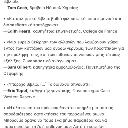
βιβλίο!».
—
Tom Cech
, Βραβείο Νόμπελ Χημείας
• «Καταπληκτικό βιβλίο: βαθιά φιλοσοφικό, επιστημονικό και
διασκεδαστικό ταυτόχρονα».
—
Edith Heard
, καθηγήτρια επιγενετικής, Collège de France
• «Μια ευρεία θεώρηση των αλλαγών που λαμβάνουν χώρα
εντός των κυττάρων μας ενόσω γερνάμε, των προοπτικών για
την πρόληψή τους, και των πιθανών συνεπειών μιας τέτοιας
εξέλιξης. Συναρπαστικό ανάγνωσμα».
—
Sara Gilbert
, καθηγήτρια εμβολιολογίας, Πανεπιστήμιο της
Οξφόρδης
• «Υπέροχο βιβλίο. […] Το διάβασα απνευστί».
—
Eric Topol
, καθηγητής γενετικής, Πανεπιστήμιο Case
Western Reserve
• «Η ελάττωση του πρόωρου θανάτου υπήρξε μία από τις
σπουδαιότερες κατακτήσεις του περασμένου αιώνα.
Μπορούμε άραγε να πάμε ένα βήμα παραπέρα και να
παρατείνουμε τη ζωή καθενός μας; Αυτό το ευφυές,