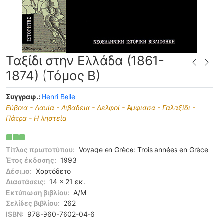
Ταξίδι στην Ελλάδα (1861-
1874) (Τόμος Β)
Συγγραφ.:
Henri Belle
Εύβοια - Λαμία - Λιβαδειά - Δελφοί - Άμφισσα - Γαλαξίδι -
Πάτρα - Η ληστεία
Τίτλος πρωτοτύπου:
Voyage en Grèce: Trois années en Grèce
Έτος έκδοσης:
1993
Δέσιμο:
Χαρτόδετο
Διαστάσεις:
14 x 21 εκ.
Εκτύπωση βιβλίου:
Α/Μ
Σελίδες βιβλίου:
262
ISBN:
978-960-7602-04-6