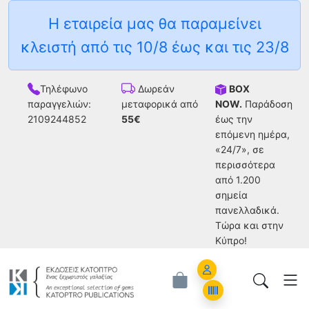
Η εταιρεία μας θα παραμείνει
κλειστή από τις 10/8 έως και τις 23/8
Τηλέφωνο
BOX
Δωρεάν
παραγγελιών:
NOW.
Παράδοση
μεταφορικά από
2109244852
έως την
55€
επόμενη ημέρα,
«24/7», σε
περισσότερα
από 1.200
σημεία
πανελλαδικά.
Tώρα και στην
Κύπρο!
Account
Orders