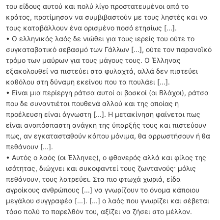
του είδους αυτού και πολύ λίγο προστατευμένοι από το
κράτος, προτίμησαν να συμβιβαστούν με τους ληστές και να
τους καταβάλλουν ένα ορισμένο ποσό ετησίως [...].
• Ο ελληνικός λαός δε νιώθει για τους ιερείς του ούτε το
συγκαταβατικό σεβασμό των Γάλλων [...], ούτε τον παρανοϊκό
τρόμο των μαύρων για τους μάγους τους. Ο Έλληνας
εξακολουθεί να πιστεύει στα φυλαχτά, αλλά δεν πιστεύει
καθόλου στη δύναμη εκείνου που τα πουλάει [...].
• Είναι μια περίεργη ράτσα αυτοί οι βοσκοί (οι Βλάχοι), ράτσα
που δε συναντιέται πουθενά αλλού και της οποίας η
προέλευση είναι άγνωστη [...]. Η μετακίνηση φαίνεται πως
είναι αναπόσπαστη ανάγκη της ύπαρξής τους και πιστεύουν
πως, αν εγκατασταθούν κάπου μόνιμα, θα αρρωστήσουν ή θα
πεθάνουν [...].
• Αυτός ο λαός (οι Έλληνες), ο φθονερός αλλά και φίλος της
ισότητας, διώχνει και συκοφαντεί τους ζωντανούς· μόλις
πεθάνουν, τους λατρεύει. Στα πιο φτωχά χωριά, είδα
αγροίκους ανθρώπους [...] να γνωρίζουν το όνομα κάποιου
μεγάλου συγγραφέα [...]. [...] ο λαός που γνωρίζει και σέβεται
τόσο πολύ το παρελθόν του, αξίζει να ζήσει στο μέλλον.