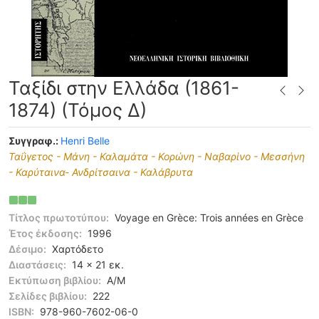
Ταξίδι στην Ελλάδα (1861-
1874) (Τόμος Δ)
Συγγραφ.:
Henri Belle
Ταΰγετος - Μάνη - Καλαμάτα - Κορώνη - Ναβαρίνο - Μεσσήνη
- Καρύταινα- Ανδρίτσαινα - Καλάβρυτα
Τίτλος πρωτοτύπου:
Voyage en Grèce: Trois années en Grèce
Έτος έκδοσης:
1996
Δέσιμο:
Χαρτόδετο
Διαστάσεις:
14 x 21 εκ.
Εκτύπωση βιβλίου:
Α/Μ
Σελίδες βιβλίου:
222
ISBN:
978-960-7602-06-0