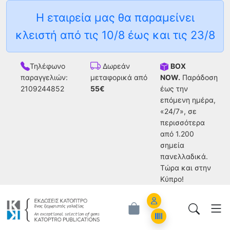
Η εταιρεία μας θα παραμείνει
κλειστή από τις 10/8 έως και τις 23/8
Τηλέφωνο
BOX
Δωρεάν
παραγγελιών:
NOW.
Παράδοση
μεταφορικά από
2109244852
έως την
55€
επόμενη ημέρα,
«24/7», σε
περισσότερα
από 1.200
σημεία
πανελλαδικά.
Tώρα και στην
Κύπρο!
Account
Orders