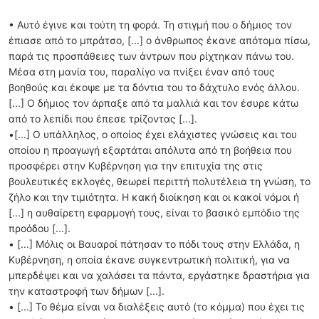
• Αυτό έγινε και τούτη τη φορά. Τη στιγμή που ο δήμιος τον
έπιασε από το μπράτσο, [...] ο άνθρωπος έκανε απότομα πίσω,
παρά τις προσπάθειες των άντρων που ρίχτηκαν πάνω του.
Μέσα στη μανία του, παραλίγο να πνίξει έναν από τους
βοηθούς και έκοψε με τα δόντια του το δάχτυλο ενός άλλου.
[...] Ο δήμιος τον άρπαξε από τα μαλλιά και τον έσυρε κάτω
από το λεπίδι που έπεσε τρίζοντας [...].
•[...] Ο υπάλληλος, ο οποίος έχει ελάχιστες γνώσεις και του
οποίου η προαγωγή εξαρτάται απόλυτα από τη βοήθεια που
προσφέρει στην Κυβέρνηση για την επιτυχία της στις
βουλευτικές εκλογές, θεωρεί περιττή πολυτέλεια τη γνώση, το
ζήλο και την τιμιότητα. Η κακή διοίκηση και οι κακοί νόμοι ή
[...] η αυθαίρετη εφαρμογή τους, είναι το βασικό εμπόδιο της
προόδου [...].
• [...] Μόλις οι Βαυαροί πάτησαν το πόδι τους στην Ελλάδα, η
Κυβέρνηση, η οποία έκανε συγκεντρωτική πολιτική, για να
μπερδέψει και να χαλάσει τα πάντα, εργάστηκε δραστήρια για
την καταστροφή των δήμων [...].
• [...] Το θέμα είναι να διαλέξεις αυτό (το κόμμα) που έχει τις