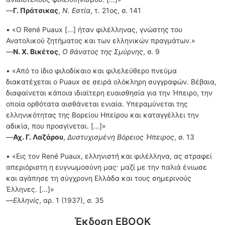
—
Γ. Πράτσικας
,
Ν. Εστία
, τ. 21ος, σ. 141
• «Ο René Puaux […] ήταν φιλέλληνας, γνώστης του
Ανατολικού ζητήματος και των ελληνικών πραγμάτων.»
—
Ν. Χ. Βικέτος
,
Ο θάνατος της Σμύρνης
, σ. 9
• «Από το ίδιο φιλοδίκαιο και φιλελεύθερο πνεύμα
διακατέχεται ο Puaux σε σειρά ολόκληρη συγγραφών. Βέβαια,
διαφαίνεται κάποια ιδιαίτερη ευαισθησία για την Ήπειρο, την
οποία ορθότατα αισθάνεται ενιαία. Υπεραμύνεται της
ελληνικότητας της Βορείου Ηπείρου και καταγγέλλει την
αδικία, που προσγίνεται. […]»
—
Αχ. Γ. Λαζάρου
,
Δυστυχισμένη Βόρειος Ήπειρος
, σ. 13
• «Εις τον René Puaux, ελληνιστή και φιλέλληνα, ας στραφεί
απεριόριστη η ευγνωμοσύνη μας· μαζί με την παλιά ένιωσε
και αγάπησε τη σύγχρονη Ελλάδα και τους σημερινούς
Έλληνες. […]»
—
Ελληνίς
, αρ. 1 (1937), σ. 35
Έκδοση EBOOK