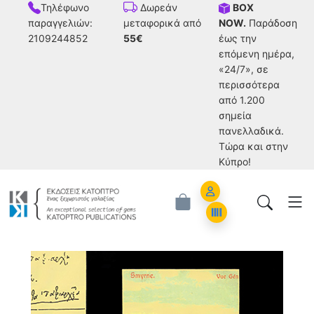
Τηλέφωνο
BOX
Δωρεάν
παραγγελιών:
NOW.
Παράδοση
μεταφορικά από
2109244852
έως την
55€
επόμενη ημέρα,
«24/7», σε
περισσότερα
από 1.200
σημεία
πανελλαδικά.
Tώρα και στην
Κύπρο!
Account
Orders