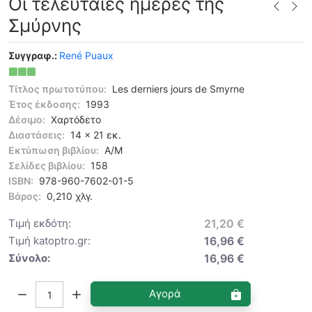
Οι τελευταίες ημέρες της
Σμύρνης
Συγγραφ.:
René Puaux
Τίτλος πρωτοτύπου:
Les derniers jours de Smyrne
Έτος έκδοσης:
1993
Δέσιμο:
Χαρτόδετο
Διαστάσεις:
14 x 21 εκ.
Εκτύπωση βιβλίου:
Α/Μ
Σελίδες βιβλίου:
158
ISBN:
978-960-7602-01-5
Βάρος:
0,210 χλγ.
Τιμή εκδότη:
21,20 €
Τιμή katoptro.gr:
16,96 €
Σύνολο:
16,96 €
Ποσότητα:
Αγορά