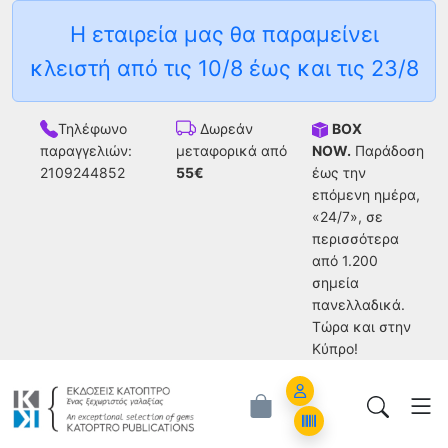
Η εταιρεία μας θα παραμείνει
κλειστή από τις 10/8 έως και τις 23/8
Τηλέφωνο
BOX
Δωρεάν
παραγγελιών:
NOW.
Παράδοση
μεταφορικά από
2109244852
έως την
55€
επόμενη ημέρα,
«24/7», σε
περισσότερα
από 1.200
σημεία
πανελλαδικά.
Tώρα και στην
Κύπρο!
Account
Orders