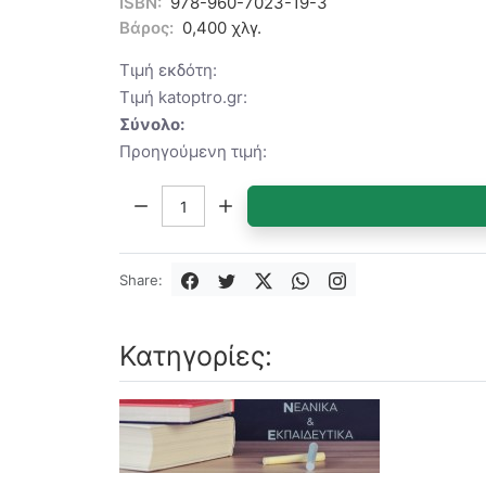
ISBN:
978-960-7023-19-3
Βάρος:
0,400 χλγ.
Τιμή εκδότη:
Τιμή katoptro.gr:
Σύνολο:
Προηγούμενη τιμή:
Ποσότητα:
Share:
Κατηγορίες: