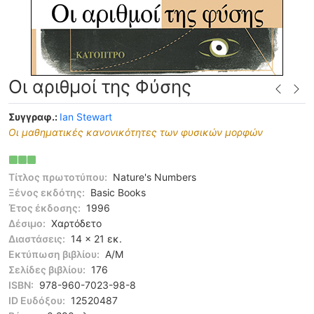
Οι αριθμοί της Φύσης
Συγγραφ.:
Ian Stewart
Οι μαθηματικές κανονικότητες των φυσικών μορφών
Τίτλος πρωτοτύπου:
Nature's Numbers
Ξένος εκδότης:
Basic Books
Έτος έκδοσης:
1996
Δέσιμο:
Χαρτόδετο
Διαστάσεις:
14 x 21 εκ.
Εκτύπωση βιβλίου:
Α/Μ
Σελίδες βιβλίου:
176
ISBN:
978-960-7023-98-8
ID Ευδόξου:
12520487