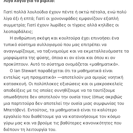
Λίγα λόγια για το βιβλίο:
Γιατί πολλά λουλούδια έχουν πέντε ή οκτώ πέταλα, ενώ πολύ
λίγα έξι ή επτά; Γιατί οι χιονονιφάδες εμφανίζουν εξαπλή
συμμετρία; Γιατί έχουν λωρίδες οι τίγρεις αλλά κηλίδες οι
λεοπαρδάλεις;
Η ανθρώπινη σκέψη και κουλτούρα έχει επινοήσει ένα
τυπικό σύστημα συλλογισμού που μας επιτρέπει να
αναγνωρίζουμε, να ταξινομούμε και να εκμεταλλευόμαστε τα
μορφώματα της φύσης, όποια κι αν είναι και όπου κι αν
προκύπτουν. Αυτό το σύστημα ονομάζεται «μαθηματικά».
Ο Ian Stewart παραδέχεται ότι τα μαθηματικά είναι
εντελώς «μη πραγματικά» —αποτελούν μια αμιγώς νοητική
κατασκευή. Οι πολύπλοκες εξισώσεις και οι μακροσκελείς
αποδείξεις με τις οποίες συνηθίζουμε να τα ταυτίζουμε
οπωσδήποτε δεν αποτελούν την ουσία τους (όπως ακριβώς
μια παρτιτούρα δεν αποτελεί την ουσία μιας συμφωνίας του
Μπετόβεν). Εντούτοις, τα μαθηματικά είναι το καλύτερο
εργαλείο που διαθέτουμε για να κατανοήσουμε τον κόσμο
γύρω μας και να βρούμε τις βαθύτερες κανονικότητες που
διέπουν τη λειτουργία του.