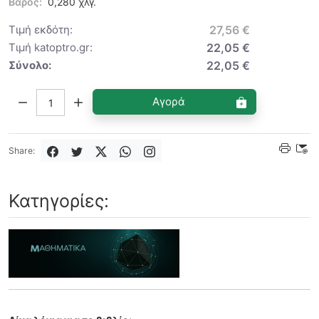
Βάρος:
0,280 χλγ.
Τιμή εκδότη:
27,56 €
Τιμή katoptro.gr:
22,05 €
Σύνολο:
22,05 €
Ποσότητα:
Αγορά
Share:
Κατηγορίες: