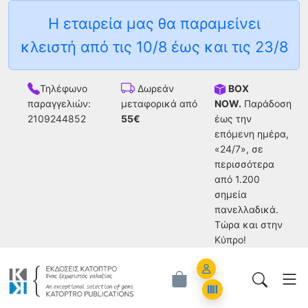
Η εταιρεία μας θα παραμείνει
κλειστή από τις 10/8 έως και τις 23/8
Τηλέφωνο
BOX
Δωρεάν
παραγγελιών:
NOW.
Παράδοση
μεταφορικά από
2109244852
έως την
55€
επόμενη ημέρα,
«24/7», σε
περισσότερα
από 1.200
σημεία
πανελλαδικά.
Tώρα και στην
Κύπρο!
Account
Orders