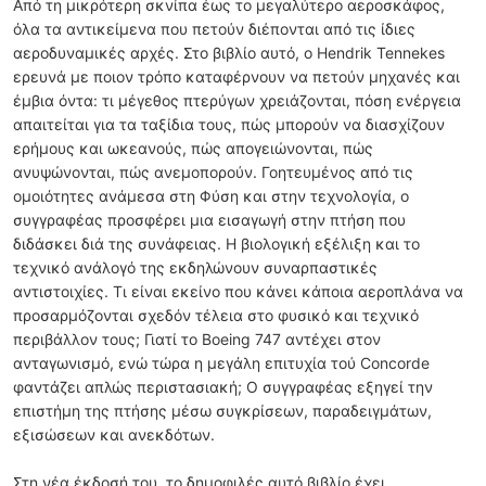
Από τη μικρότερη σκνίπα έως το μεγαλύτερο αεροσκάφος,
όλα τα αντικείμενα που πετούν διέπονται από τις ίδιες
αεροδυναμικές αρχές. Στο βιβλίο αυτό, ο Hendrik Tennekes
ερευνά με ποιoν τρόπο καταφέρνουν να πετούν μηχανές και
έμβια όντα: τι μέγεθος πτερύγων χρειάζονται, πόση ενέργεια
απαιτείται για τα ταξίδια τους, πώς μπορούν να διασχίζουν
ερήμους και ωκεανούς, πώς απογειώνονται, πώς
ανυψώνονται, πώς ανεμοπορούν. Γοητευμένος από τις
ομοιότητες ανάμεσα στη Φύση και στην τεχνολογία, ο
συγγραφέας προσφέρει μια εισαγωγή στην πτήση που
διδάσκει διά της συνάφειας. Η βιολογική εξέλιξη και το
τεχνικό ανάλογό της εκδηλώνουν συναρπαστικές
αντιστοιχίες. Τι είναι εκείνο που κάνει κάποια αεροπλάνα να
προσαρμόζονται σχεδόν τέλεια στο φυσικό και τεχνικό
περιβάλλον τους; Γιατί το Boeing 747 αντέχει στον
ανταγωνισμό, ενώ τώρα η μεγάλη επιτυχία τού Concorde
φαντάζει απλώς περιστασιακή; Ο συγγραφέας εξηγεί την
επιστήμη της πτήσης μέσω συγκρίσεων, παραδειγμάτων,
εξισώσεων και ανεκδότων.
Στη νέα έκδοσή του, το δημοφιλές αυτό βιβλίο έχει