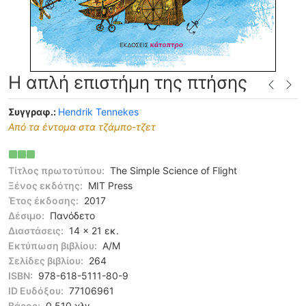
Η απλή επιστήμη της πτήσης
Συγγραφ.:
Hendrik Tennekes
Από τα έντομα στα τζάμπο-τζετ
Τίτλος πρωτοτύπου:
The Simple Science of Flight
Ξένος εκδότης:
MIT Press
Έτος έκδοσης:
2017
Δέσιμο:
Πανόδετο
Διαστάσεις:
14 x 21 εκ.
Εκτύπωση βιβλίου:
Α/Μ
Σελίδες βιβλίου:
264
ISBN:
978-618-5111-80-9
ID Ευδόξου:
77106961
Βάρος:
0,510 χλγ.