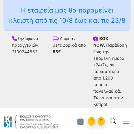
Η εταιρεία μας θα παραμείνει
κλειστή από τις 10/8 έως και τις 23/8
Τηλέφωνο
BOX
Δωρεάν
παραγγελιών:
NOW.
Παράδοση
μεταφορικά από
2109244852
έως την
55€
επόμενη ημέρα,
«24/7», σε
περισσότερα
από 1.200
σημεία
πανελλαδικά.
Tώρα και στην
Κύπρο!
Account
Orders