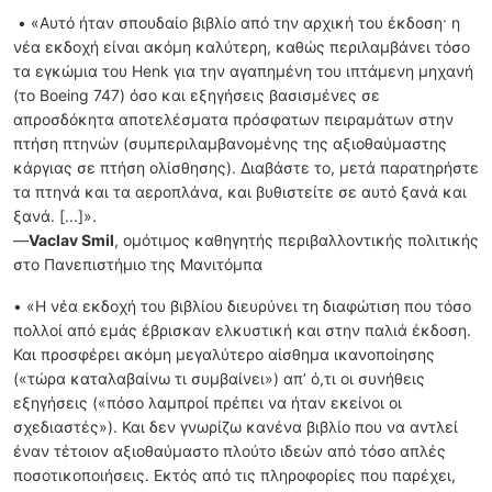
• «Αυτό ήταν σπουδαίο βιβλίο από την αρχική του έκδοση· η
νέα εκδοχή είναι ακόμη καλύτερη, καθώς περιλαμβάνει τόσο
τα εγκώμια του Henk για την αγαπημένη του ιπτάμενη μηχανή
(το Boeing 747) όσο και εξηγήσεις βασισμένες σε
απροσδόκητα αποτελέσματα πρόσφατων πειραμάτων στην
πτήση πτηνών (συμπεριλαμβανομένης της αξιοθαύμαστης
κάργιας σε πτήση ολίσθησης). Διαβάστε το, μετά παρατηρήστε
τα πτηνά και τα αεροπλάνα, και βυθιστείτε σε αυτό ξανά και
ξανά. [...]».
—
Vaclav Smil
, ομότιμος καθηγητής περιβαλλοντικής πολιτικής
στο Πανεπιστήμιο της Μανιτόμπα
• «Η νέα εκδοχή του βιβλίου διευρύνει τη διαφώτιση που τόσο
πολλοί από εμάς έβρισκαν ελκυστική και στην παλιά έκδοση.
Και προσφέρει ακόμη μεγαλύτερο αίσθημα ικανοποίησης
(«τώρα καταλαβαίνω τι συμβαίνει») απ’ ό,τι οι συνήθεις
εξηγήσεις («πόσο λαμπροί πρέπει να ήταν εκείνοι οι
σχεδιαστές»). Και δεν γνωρίζω κανένα βιβλίο που να αντλεί
έναν τέτοιον αξιοθαύμαστο πλούτο ιδεών από τόσο απλές
ποσοτικοποιήσεις. Εκτός από τις πληροφορίες που παρέχει,