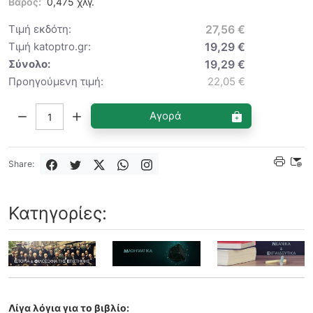
Βάρος:
0,475 χλγ.
Τιμή εκδότη:
27,56 €
Τιμή katoptro.gr:
19,29 €
Σύνολο:
19,29 €
Προηγούμενη τιμή:
22,05 €
Ποσότητα:
Αγορά
Share:
Κατηγορίες:
Λίγα λόγια για το βιβλίο: