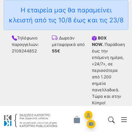
Η εταιρεία μας θα παραμείνει
κλειστή από τις 10/8 έως και τις 23/8
Τηλέφωνο
BOX
Δωρεάν
παραγγελιών:
NOW.
Παράδοση
μεταφορικά από
2109244852
έως την
55€
επόμενη ημέρα,
«24/7», σε
περισσότερα
από 1.200
σημεία
πανελλαδικά.
Tώρα και στην
Κύπρο!
Account
Orders