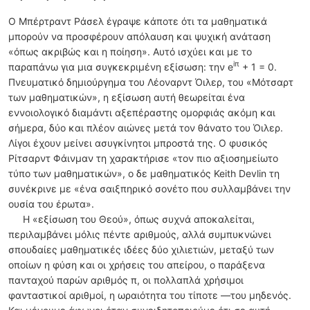
Ο Μπέρτραντ Ράσελ έγραψε κάποτε ότι τα μαθηματικά
μπορούν να προσφέρουν απόλαυση και ψυχική ανάταση
«όπως ακριβώς και η ποίηση». Αυτό ισχύει και με το
iπ
παραπάνω για μια συγκεκριμένη εξίσωση: την e
+ 1 = 0.
Πνευματικό δημιούργημα του Λέοναρντ Όιλερ, του «Μότσαρτ
των μαθηματικών», η εξίσωση αυτή θεωρείται ένα
εννοιολογικό διαμάντι αξεπέραστης ομορφιάς ακόμη και
σήμερα, δύο και πλέον αιώνες μετά τον θάνατο του Όιλερ.
Λίγοι έχουν μείνει ασυγκίνητοι μπροστά της. Ο φυσικός
Ρίτσαρντ Φάινμαν τη χαρακτήρισε «τον πιο αξιοσημείωτο
τύπο των μαθηματικών», ο δε μαθηματικός Keith Devlin τη
συνέκρινε με «ένα σαιξπηρικό σονέτο που συλλαμβάνει την
ουσία του έρωτα».
Η «εξίσωση του Θεού», όπως συχνά αποκαλείται,
περιλαμβάνει μόλις πέντε αριθμούς, αλλά συμπυκνώνει
σπουδαίες μαθηματικές ιδέες δύο χιλιετιών, μεταξύ των
οποίων η φύση και οι χρήσεις του απείρου, ο παράξενα
πανταχού παρών αριθμός π, οι πολλαπλά χρήσιμοι
φανταστικοί αριθμοί, η ωραιότητα του τίποτε —του μηδενός.