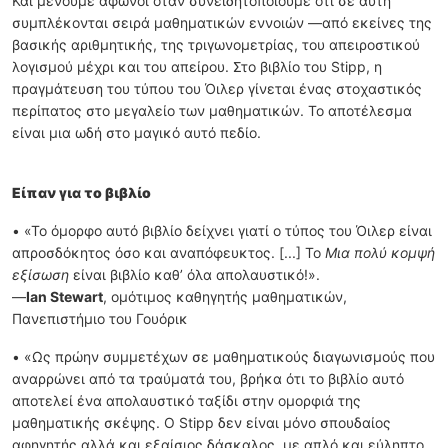
Και μένουμε άφωνοι όταν συνειδητοποιούμε ότι σε αυτή
συμπλέκονται σειρά μαθηματικών εννοιών —από εκείνες της
βασικής αριθμητικής, της τριγωνομετρίας, του απειροστικού
λογισμού μέχρι και του απείρου. Στο βιβλίο του Stipp, η
πραγμάτευση του τύπου του Όιλερ γίνεται ένας στοχαστικός
περίπατος στο μεγαλείο των μαθηματικών. Το αποτέλεσμα
είναι μια ωδή στο μαγικό αυτό πεδίο.
Είπαν για το βιβλίο
• «Το όμορφο αυτό βιβλίο δείχνει γιατί ο τύπος του Όιλερ είναι
απροσδόκητος όσο και αναπόφευκτος. [...] Το
Μια πολύ κομψή
εξίσωση
είναι βιβλίο καθ’ όλα απολαυστικό!».
—
Ian Stewart
, ομότιμος καθηγητής μαθηματικών,
Πανεπιστήμιο του Γουόρικ
• «Ως πρώην συμμετέχων σε μαθηματικούς διαγωνισμούς που
αναρρώνει από τα τραύματά του, βρήκα ότι το βιβλίο αυτό
αποτελεί ένα απολαυστικό ταξίδι στην ομορφιά της
μαθηματικής σκέψης. Ο Stipp δεν είναι μόνο σπουδαίος
αφηγητής αλλά και εξαίσιος δάσκαλος, με απλό και εύληπτο