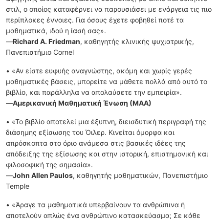
στιλ, ο οποίος καταφέρνει να παρουσιάσει με ενάργεια τις πιο
περίπλοκες έννοιες. Για όσους έχετε φοβηθεί ποτέ τα
μαθηματικά, ιδού η ίασή σας».
—
Richard A. Friedman
, καθηγητής κλινικής ψυχιατρικής,
Πανεπιστήμιο Cornel
• «Αν είστε ευφυής αναγνώστης, ακόμη και χωρίς γερές
μαθηματικές βάσεις, μπορείτε να μάθετε πολλά από αυτό το
βιβλίο, και παράλληλα να απολαύσετε την εμπειρία».
—
Αμερικανική Μαθηματική Ένωση (ΜΑΑ)
• «Το βιβλίο αποτελεί μια έξυπνη, διεισδυτική περιγραφή της
διάσημης εξίσωσης του Όιλερ. Κινείται όμορφα και
απρόσκοπτα στο όριο ανάμεσα στις βασικές ιδέες της
απόδειξης της εξίσωσης και στην ιστορική, επιστημονική και
φιλοσοφική της σημασία».
—
John Allen Paulos
, καθηγητής μαθηματικών, Πανεπιστήμιο
Temple
• «Άραγε τα μαθηματικά υπερβαίνουν τα ανθρώπινα ή
αποτελούν απλώς ένα ανθρώπινο κατασκεύασμα; Σε κάθε