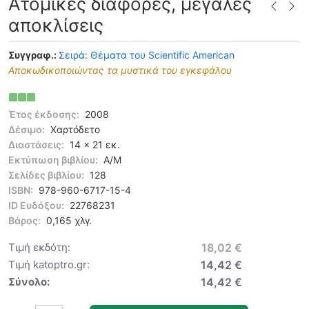
Ατομικές διαφορές, μεγάλες
αποκλίσεις
Συγγραφ.:
Σειρά: Θέματα του Scientific American
Αποκωδικοποιώντας τα μυστικά του εγκεφάλου
Έτος έκδοσης:
2008
Δέσιμο:
Χαρτόδετο
Διαστάσεις:
14 x 21 εκ.
Εκτύπωση βιβλίου:
Α/Μ
Σελίδες βιβλίου:
128
ISBN:
978-960-6717-15-4
ID Ευδόξου:
22768231
Βάρος:
0,165 χλγ.
Τιμή εκδότη:
18,02 €
Τιμή katoptro.gr:
14,42 €
Σύνολο:
14,42 €