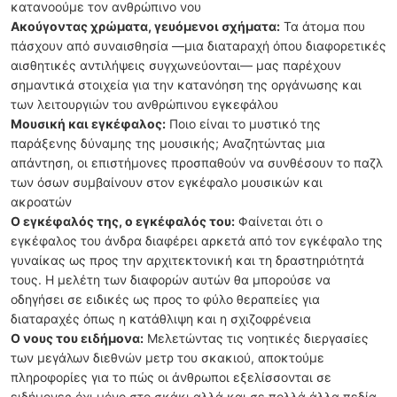
κατανοούμε τον ανθρώπινο νου
Ακούγοντας χρώματα, γευόμενοι σχήματα:
Τα άτομα που
πάσχουν από συναισθησία —μια διαταραχή όπου διαφορετικές
αισθητικές αντιλήψεις συγχωνεύονται— μας παρέχουν
σημαντικά στοιχεία για την κατανόηση της οργάνωσης και
των λειτουργιών του ανθρώπινου εγκεφάλου
Μουσική και εγκέφαλος:
Ποιο είναι το μυστικό της
παράξενης δύναμης της μουσικής; Αναζητώντας μια
απάντηση, οι επιστήμονες προσπαθούν να συνθέσουν το παζλ
των όσων συμβαίνουν στον εγκέφαλο μουσικών και
ακροατών
Ο εγκέφαλός της, ο εγκέφαλός του:
Φαίνεται ότι ο
εγκέφαλος του άνδρα διαφέρει αρκετά από τον εγκέφαλο της
γυναίκας ως προς την αρχιτεκτονική και τη δραστηριότητά
τους. Η μελέτη των διαφορών αυτών θα μπορούσε να
οδηγήσει σε ειδικές ως προς το φύλο θεραπείες για
διαταραχές όπως η κατάθλιψη και η σχιζοφρένεια
Ο νους του ειδήμονα:
Μελετώντας τις νοητικές διεργασίες
των μεγάλων διεθνών μετρ του σκακιού, αποκτούμε
πληροφορίες για το πώς οι άνθρωποι εξελίσσονται σε
ειδήμονες όχι μόνο στο σκάκι αλλά και σε πολλά άλλα πεδία