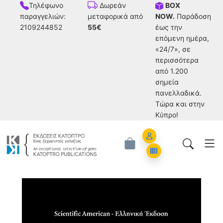
Τηλέφωνο
BOX
Δωρεάν
παραγγελιών:
NOW.
Παράδοση
μεταφορικά από
2109244852
έως την
55€
επόμενη ημέρα,
«24/7», σε
περισσότερα
από 1.200
σημεία
πανελλαδικά.
Tώρα και στην
Κύπρο!
Account
Orders