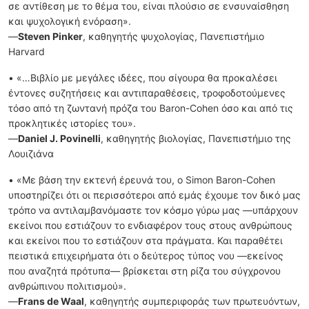
σε αντίθεση με το θέμα του, είναι πλούσιο σε ενσυναίσθηση
και ψυχολογική ενόραση».
—
Steven Pinker
, καθηγητής ψυχολογίας, Πανεπιστήμιο
Harvard
• «…Bιβλίο με μεγάλες ιδέες, που σίγουρα θα προκαλέσει
έντονες συζητήσεις και αντιπαραθέσεις, τροφοδοτούμενες
τόσο από τη ζωντανή πρόζα του Baron-Cohen όσο και από τις
προκλητικές ιστορίες του».
—
Daniel J. Povinelli
, καθηγητής βιολογίας, Πανεπιστήμιο της
Λουιζιάνα
• «Με βάση την εκτενή έρευνά του, ο Simon Baron-Cohen
υποστηρίζει ότι οι περισσότεροι από εμάς έχουμε τον δικό μας
τρόπο να αντιλαμβανόμαστε τον κόσμο γύρω μας —υπάρχουν
εκείνοι που εστιάζουν το ενδιαφέρον τους στους ανθρώπους
και εκείνοι που το εστιάζουν στα πράγματα. Και παραθέτει
πειστικά επιχειρήματα ότι ο δεύτερος τύπος νου —εκείνος
που αναζητά πρότυπα— βρίσκεται στη ρίζα του σύγχρονου
ανθρώπινου πολιτισμού».
—
Frans de Waal
, καθηγητής συμπεριφοράς των πρωτευόντων,