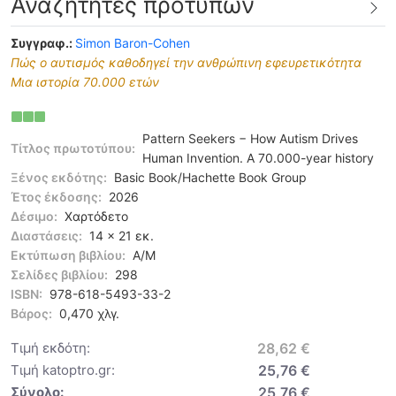
Αναζητητές προτύπων
Συγγραφ.:
Simon Baron-Cohen
Πώς ο αυτισμός καθοδηγεί την ανθρώπινη εφευρετικότητα
Μια ιστορία 70.000 ετών
Pattern Seekers − How Autism Drives
Τίτλος πρωτοτύπου:
Human Invention. A 70.000-year history
Ξένος εκδότης:
Basic Book/Hachette Book Group
Έτος έκδοσης:
2026
Δέσιμο:
Χαρτόδετο
Διαστάσεις:
14 x 21 εκ.
Εκτύπωση βιβλίου:
Α/Μ
Σελίδες βιβλίου:
298
ISBN:
978-618-5493-33-2
Βάρος:
0,470 χλγ.
Τιμή εκδότη:
28,62 €
Τιμή katoptro.gr:
25,76 €
Σύνολο:
25,76 €