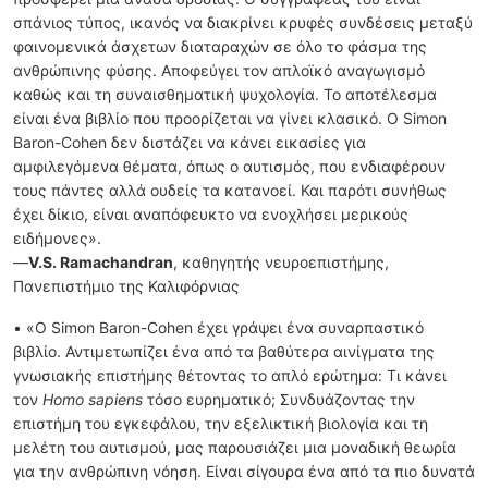
σπάνιος τύπος, ικανός να διακρίνει κρυφές συνδέσεις μεταξύ
φαινομενικά άσχετων διαταραχών σε όλο το φάσμα της
ανθρώπινης φύσης. Αποφεύγει τον απλοϊκό αναγωγισμό
καθώς και τη συναισθηματική ψυχολογία. Το αποτέλεσμα
είναι ένα βιβλίο που προορίζεται να γίνει κλασικό. Ο Simon
Baron-Cohen δεν διστάζει να κάνει εικασίες για
αμφιλεγόμενα θέματα, όπως ο αυτισμός, που ενδιαφέρουν
τους πάντες αλλά ουδείς τα κατανοεί. Και παρότι συνήθως
έχει δίκιο, είναι αναπόφευκτο να ενοχλήσει μερικούς
ειδήμονες».
—
V.S. Ramachandran
, καθηγητής νευροεπιστήμης,
Πανεπιστήμιο της Καλιφόρνιας
• «Ο Simon Baron-Cohen έχει γράψει ένα συναρπαστικό
βιβλίο. Αντιμετωπίζει ένα από τα βαθύτερα αινίγματα της
γνωσιακής επιστήμης θέτοντας το απλό ερώτημα: Τι κάνει
τον
Homo sapiens
τόσο ευρηματικό; Συνδυάζοντας την
επιστήμη του εγκεφάλου, την εξελικτική βιολογία και τη
μελέτη του αυτισμού, μας παρουσιάζει μια μοναδική θεωρία
για την ανθρώπινη νόηση. Είναι σίγουρα ένα από τα πιο δυνατά