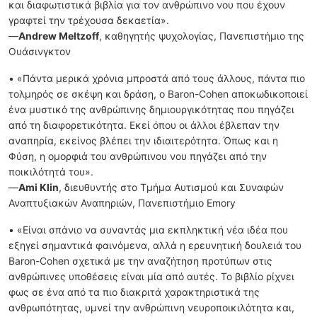
και διαφωτιστικά βιβλία για τον ανθρώπινο νου που έχουν
γραφτεί την τρέχουσα δεκαετία».
—
Andrew Meltzoff
, καθηγητής ψυχολογίας, Πανεπιστήμιο της
Ουάσινγκτον
• «Πάντα μερικά χρόνια μπροστά από τους άλλους, πάντα πιο
τολμηρός σε σκέψη και δράση, ο Baron-Cohen αποκωδικοποιεί
ένα μυστικό της ανθρώπινης δημιουργικότητας που πηγάζει
από τη διαφορετικότητα. Εκεί όπου οι άλλοι έβλεπαν την
αναπηρία, εκείνος βλέπει την ιδιαιτερότητα. Όπως και η
Φύση, η ομορφιά του ανθρώπινου νου πηγάζει από την
ποικιλότητά του».
—
Ami Klin
, διευθυντής στο Τμήμα Αυτισμού και Συναφών
Αναπτυξιακών Αναπηριών, Πανεπιστήμιο Emory
• «Είναι σπάνιο να συναντάς μια εκπληκτική νέα ιδέα που
εξηγεί σημαντικά φαινόμενα, αλλά η ερευνητική δουλειά του
Baron-Cohen σχετικά με την αναζήτηση προτύπων στις
ανθρώπινες υποθέσεις είναι μία από αυτές. Το βιβλίο ρίχνει
φως σε ένα από τα πιο διακριτά χαρακτηριστικά της
ανθρωπότητας, υμνεί την ανθρώπινη νευροποικιλότητα και,