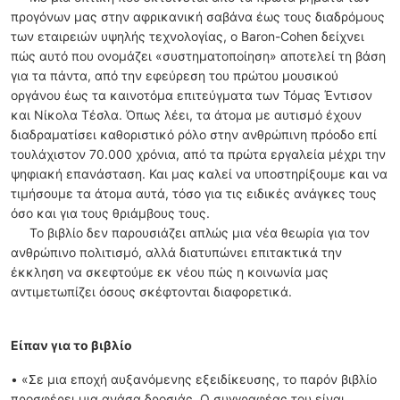
προγόνων μας στην αφρικανική σαβάνα έως τους διαδρόμους
των εταιρειών υψηλής τεχνολογίας, ο Baron-Cohen δείχνει
πώς αυτό που ονομάζει «συστηματοποίηση» αποτελεί τη βάση
για τα πάντα, από την εφεύρεση του πρώτου μουσικού
οργάνου έως τα καινοτόμα επιτεύγματα των Τόμας Έντισον
και Νίκολα Τέσλα. Όπως λέει, τα άτομα με αυτισμό έχουν
διαδραματίσει καθοριστικό ρόλο στην ανθρώπινη πρόοδο επί
τουλάχιστον 70.000 χρόνια, από τα πρώτα εργαλεία μέχρι την
ψηφιακή επανάσταση. Και μας καλεί να υποστηρίξουμε και να
τιμήσουμε τα άτομα αυτά, τόσο για τις ειδικές ανάγκες τους
όσο και για τους θριάμβους τους.
Το βιβλίο δεν παρουσιάζει απλώς μια νέα θεωρία για τον
ανθρώπινο πολιτισμό, αλλά διατυπώνει επιτακτικά την
έκκληση να σκεφτούμε εκ νέου πώς η κοινωνία μας
αντιμετωπίζει όσους σκέφτονται διαφορετικά.
Είπαν για το βιβλίο
• «Σε μια εποχή αυξανόμενης εξειδίκευσης, το παρόν βιβλίο
προσφέρει μια ανάσα δροσιάς. Ο συγγραφέας του είναι