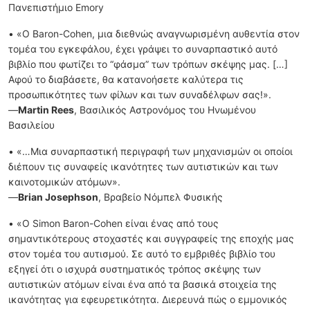
Πανεπιστήμιο Emory
• «Ο Baron-Cohen, μια διεθνώς αναγνωρισμένη αυθεντία στον
τομέα του εγκεφάλου, έχει γράψει το συναρπαστικό αυτό
βιβλίο που φωτίζει το “φάσμα” των τρόπων σκέψης μας. […]
Αφού το διαβάσετε, θα κατανοήσετε καλύτερα τις
προσωπικότητες των φίλων και των συναδέλφων σας!».
—
Martin Rees
, Βασιλικός Αστρονόμος του Ηνωμένου
Βασιλείου
• «…Μια συναρπαστική περιγραφή των μηχανισμών οι οποίοι
διέπουν τις συναφείς ικανότητες των αυτιστικών και των
καινοτομικών ατόμων».
—
Brian Josephson
, Βραβείο Νόμπελ Φυσικής
• «Ο Simon Baron-Cohen είναι ένας από τους
σημαντικότερους στοχαστές και συγγραφείς της εποχής μας
στον τομέα του αυτισμού. Σε αυτό το εμβριθές βιβλίο του
εξηγεί ότι ο ισχυρά συστηματικός τρόπος σκέψης των
αυτιστικών ατόμων είναι ένα από τα βασικά στοιχεία της
ικανότητας για εφευρετικότητα. Διερευνά πώς ο εμμονικός