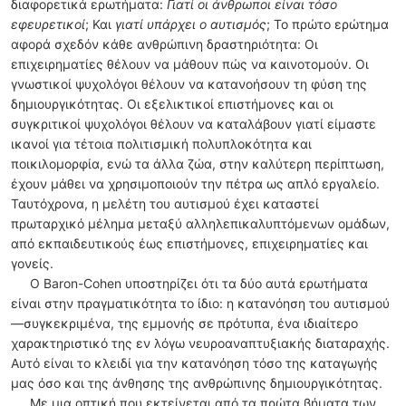
διαφορετικά ερωτήματα:
Γιατί οι άνθρωποι είναι τόσο
εφευρετικοί
; Και
γιατί υπάρχει ο αυτισμός
; Το πρώτο ερώτημα
αφορά σχεδόν κάθε ανθρώπινη δραστηριότητα: Οι
επιχειρηματίες θέλουν να μάθουν πώς να καινοτομούν. Οι
γνωστικοί ψυχολόγοι θέλουν να κατανοήσουν τη φύση της
δημιουργικότητας. Οι εξελικτικοί επιστήμονες και οι
συγκριτικοί ψυχολόγοι θέλουν να καταλάβουν γιατί είμαστε
ικανοί για τέτοια πολιτισμική πολυπλοκότητα και
ποικιλομορφία, ενώ τα άλλα ζώα, στην καλύτερη περίπτωση,
έχουν μάθει να χρησιμοποιούν την πέτρα ως απλό εργαλείο.
Ταυτόχρονα, η μελέτη του αυτισμού έχει καταστεί
πρωταρχικό μέλημα μεταξύ αλληλεπικαλυπτόμενων ομάδων,
από εκπαιδευτικούς έως επιστήμονες, επιχειρηματίες και
γονείς.
Ο Baron-Cohen υποστηρίζει ότι τα δύο αυτά ερωτήματα
είναι στην πραγματικότητα το ίδιο: η κατανόηση του αυτισμού
—συγκεκριμένα, της εμμονής σε πρότυπα, ένα ιδιαίτερο
χαρακτηριστικό της εν λόγω νευροαναπτυξιακής διαταραχής.
Αυτό είναι το κλειδί για την κατανόηση τόσο της καταγωγής
μας όσο και της άνθησης της ανθρώπινης δημιουργικότητας.
Με μια οπτική που εκτείνεται από τα πρώτα βήματα των