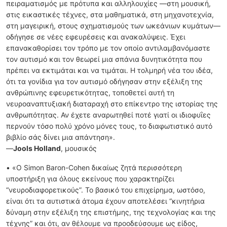
πειραματισμός με πρότυπα και αλληλουχίες —στη μουσική,
στις εικαστικές τέχνες, στα μαθηματικά, στη μηχανοτεχνία,
στη μαγειρική, στους σχηματισμούς των ωκεάνιων κυμάτων—
οδήγησε σε νέες εφευρέσεις και ανακαλύψεις. Έχει
επανακαθορίσει τον τρόπο με τον οποίο αντιλαμβανόμαστε
τον αυτισμό και τον θεωρεί μια σπάνια δυνητικότητα που
πρέπει να εκτιμάται και να τιμάται. Η τολμηρή νέα του ιδέα,
ότι τα γονίδια για τον αυτισμό οδήγησαν στην εξέλιξη της
ανθρώπινης εφευρετικότητας, τοποθετεί αυτή τη
νευροαναπτυξιακή διαταραχή στο επίκεντρο της ιστορίας της
ανθρωπότητας. Αν έχετε αναρωτηθεί ποτέ γιατί οι ιδιοφυΐες
περνούν τόσο πολύ χρόνο μόνες τους, το διαφωτιστικό αυτό
βιβλίο σάς δίνει μια απάντηση».
—
Jools Holland
, μουσικός
• «Ο Simon Baron-Cohen δικαίως ζητά περισσότερη
υποστήριξη για όλους εκείνους που χαρακτηρίζει
“νευροδιαφορετικούς”. Το βασικό του επιχείρημα, ωστόσο,
είναι ότι τα αυτιστικά άτομα έχουν αποτελέσει “κινητήρια
δύναμη στην εξέλιξη της επιστήμης, της τεχνολογίας και της
τέχνης” και ότι, αν θέλουμε να προοδεύσουμε ως είδος,