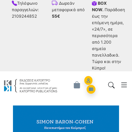
Τηλέφωνο
BOX
Δωρεάν
παραγγελιών:
NOW.
Παράδοση
μεταφορικά από
2109244852
έως την
55€
επόμενη ημέρα,
«24/7», σε
περισσότερα
από 1.200
σημεία
πανελλαδικά.
Tώρα και στην
Κύπρο!
Account
Orders