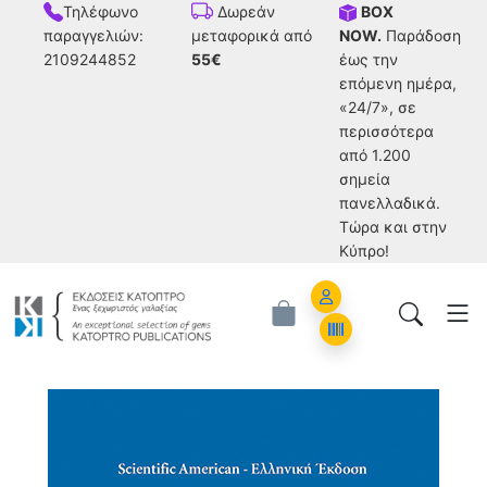
Τηλέφωνο
BOX
Δωρεάν
παραγγελιών:
NOW.
Παράδοση
μεταφορικά από
2109244852
έως την
55€
επόμενη ημέρα,
«24/7», σε
περισσότερα
από 1.200
σημεία
πανελλαδικά.
Tώρα και στην
Κύπρο!
Account
Orders