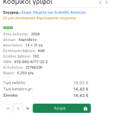
Κοσμικοί γρίφοι
Συγγραφ.:
Σειρά: Θέματα του Scientific American
Σε μια ατμόσφαιρα δημιουργικής σύγχυσης
Έτος έκδοσης:
2008
Δέσιμο:
Χαρτόδετο
Διαστάσεις:
14 x 21 εκ.
Εκτύπωση βιβλίου:
Α/Μ
Σελίδες βιβλίου:
192
ISBN:
978-960-6717-22-2
ID Ευδόξου:
22768226
Βάρος:
0,250 χλγ.
Τιμή εκδότη:
18,02 €
Τιμή katoptro.gr:
14,42 €
Σύνολο:
14,42 €
Ποσότητα:
Αγορά