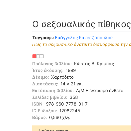
Ο σεξουαλικός πίθηκος
Συγγραφ.:
Ευάγγελος Καφετζόπουλος
Πώς το σεξουαλικό ένστικτο διαμόρφωσε την α
Πρόλογος βιβλίου:
Κώστας Β. Κρίμπας
Έτος έκδοσης:
1999
Δέσιμο:
Χαρτόδετο
Διαστάσεις:
14 x 21 εκ.
Εκτύπωση βιβλίου:
Α/Μ + έγxρωμο ένθετο
Σελίδες βιβλίου:
358
ISBN:
978-960-7778-01-7
ID Ευδόξου:
12982245
Βάρος:
0,560 χλγ.
Διαθεσιμότητα: