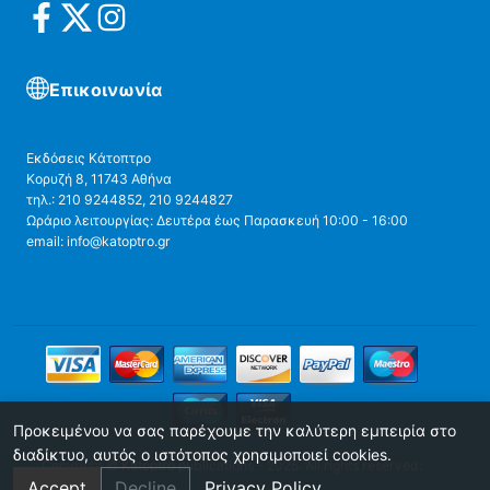
Επικοινωνία
Εκδόσεις Κάτοπτρο
Κορυζή 8, 11743 Αθήνα
τηλ.: 210 9244852, 210 9244827
Ωράριο λειτουργίας: Δευτέρα έως Παρασκευή 10:00 - 16:00
email: info@katoptro.gr
Προκειμένου να σας παρέχουμε την καλύτερη εμπειρία στο
διαδίκτυο, αυτός ο ιστότοπος χρησιμοποιεί cookies.
Copyright © Katoptro publications - 2025. All rights reserved.
Accept
Decline
Privacy Policy