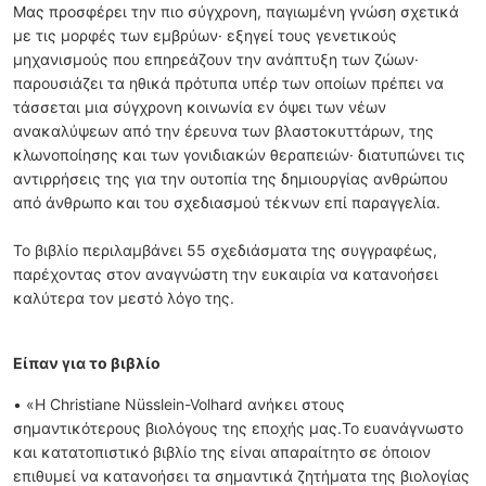
Μας προσφέρει την πιο σύγχρονη, παγιωμένη γνώση σχετικά
με τις μορφές των εμβρύων· εξηγεί τους γενετικούς
μηχανισμούς που επηρεάζουν την ανάπτυξη των ζώων·
παρουσιάζει τα ηθικά πρότυπα υπέρ των οποίων πρέπει να
τάσσεται μια σύγχρονη κοινωνία εν όψει των νέων
ανακαλύψεων από την έρευνα των βλαστοκυττάρων, της
κλωνοποίησης και των γονιδιακών θεραπειών· διατυπώνει τις
αντιρρήσεις της για την ουτοπία της δημιουργίας ανθρώπου
από άνθρωπο και του σχεδιασμού τέκνων επί παραγγελία.
Το βιβλίο περιλαμβάνει 55 σχεδιάσματα της συγγραφέως,
παρέχοντας στον αναγνώστη την ευκαιρία να κατανοήσει
καλύτερα τον μεστό λόγο της.
Είπαν για το βιβλίο
• «Η Christiane Nüsslein-Volhard ανήκει στους
σημαντικότερους βιολόγους της εποχής μας.Το ευανάγνωστο
και κατατοπιστικό βιβλίο της είναι απαραίτητο σε όποιον
επιθυμεί να κατανοήσει τα σημαντικά ζητήματα της βιολογίας