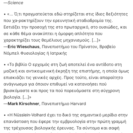
—
Science
• «... Ό,τι πραγματεύεται εδώ στηρίζεται στις ίδιες δεξιότητες
που χα-ρακτηρίζουν την ερευνητική σταδιοδρομία της.
Εστιάζει την προσοχή της στο πρωταρχικό, στο ουσιώδες, και
σε κάθε θέμα ανακύπτει η όμορφη απλότητα που
χαρακτηρίζει τους θεμέλιους μηχανισμούς. [...]»
—
Eric Wieschaus
, Πανεπιστήμιο του Πρίνστον, Βραβείο
Νόμπελ Φυσιολογίας ή Ιατρικής
• «Το βιβλίο Ο ερχομός στη ζωή αποτελεί ένα αντίδοτο στη
μαζική και αντικειμενική έκρηξη της επιστήμης, η οποία όμως
επισκιάζει τις γενικές αρχές. Προς τούτο, είναι απαραίτητο
ανάγνωσμα για όποιον επιθυμεί να κατανοήσει πού
βρισκόμαστε και προς τα πού πορευόμαστε στη σύγχρονη
βιολογία. [...]»
―
Mark Kirschner
, Πανεπιστήμιο Harvard
• «Η Nüsslein-Volhard έχει το δικό της σημαντικό μερίδιο στην
επανάσταση που έφερε την εμβρυολογία στην πρώτη γραμμή
της τρέχουσας βιολογικής έρευνας. Τα σύντομα και σαφή