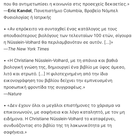
που θα αντιμετωπίσει η κοινωνία στις προσεχείς δεκαετίες.»
—
Eric Kandel
, Πανεπιστήμιο Columbia, Βραβείο Νόμπελ
Φυσιολογίας ή Ιατρικής
• «Aν επρόκειτο να συνταχθεί ένας κατάλογος με τους
σπουδαιότερους βιολόγους των τελευταίων 100 ετών, σίγουρα
η Nüsslein-Volhard θα περιλαμβανόταν σε αυτόν. [...]»
—
The New York Times
• «Η Christiane Nüsslein-Volhard, με τη σπάνια και βαθιά
βιολογική γνώση της, δημιουργεί ένα βιβλίο με ύφος άμεσο,
λιτό και στρωτό. [...] Η φιλοτεχνημένη από την ίδια
εικονογράφηση του βιβλίου δείχνει την εμπνευσμένη
προσωπική φροντίδα της συγγραφέως.»
—
Nature
• «Δεν έχουν όλοι οι μεγάλοι επιστήμονες το χάρισμα να
επικοινωνούν, με σαφήνεια και λόγο καταληπτό, με τον μη
ειδήμονα. Η Christiane Nüsslein-Volhard το καταφέρνει,
συνδυάζοντας στο βιβλίο της τη λακωνικότητα με τη
σαφήνεια.»