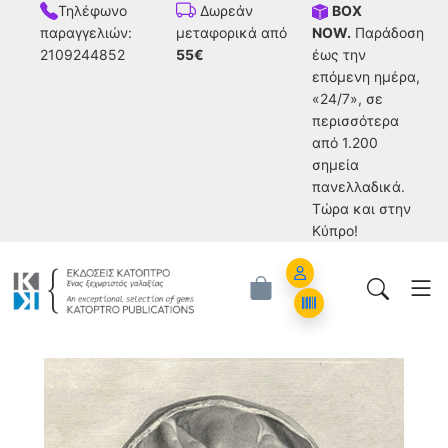
Τηλέφωνο
BOX
Δωρεάν
παραγγελιών:
NOW.
Παράδοση
μεταφορικά από
2109244852
έως την
55€
επόμενη ημέρα,
«24/7», σε
περισσότερα
από 1.200
σημεία
πανελλαδικά.
Tώρα και στην
Κύπρο!
Account
Orders