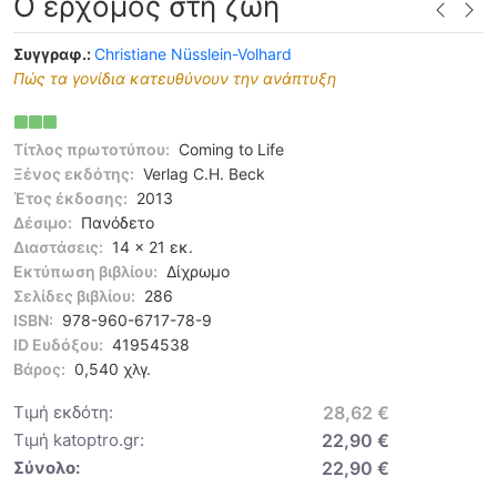
Ο ερχομός στη ζωή
Συγγραφ.:
Christiane Nüsslein-Volhard
Πώς τα γονίδια κατευθύνουν την ανάπτυξη
Τίτλος πρωτοτύπου:
Coming to Life
Ξένος εκδότης:
Verlag C.H. Beck
Έτος έκδοσης:
2013
Δέσιμο:
Πανόδετο
Διαστάσεις:
14 x 21 εκ.
Εκτύπωση βιβλίου:
Δίχρωμο
Σελίδες βιβλίου:
286
ISBN:
978-960-6717-78-9
ID Ευδόξου:
41954538
Βάρος:
0,540 χλγ.
Τιμή εκδότη:
28,62 €
Τιμή katoptro.gr:
22,90 €
Σύνολο:
22,90 €