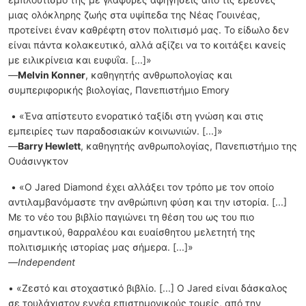
μιας ολόκληρης ζωής στα υψίπεδα της Νέας Γουινέας,
προτείνει έναν καθρέφτη στον πολιτισμό μας. Το είδωλο δεν
είναι πάντα κολακευτικό, αλλά αξίζει να το κοιτάξει κανείς
με ειλικρίνεια και ευφυΐα. [...]»
—
Melvin Konner
, καθηγητής ανθρωπολογίας και
συμπεριφορικής βιολογίας, Πανεπιστήμιο Emory
• «Ένα απίστευτο ενορατικό ταξίδι στη γνώση και στις
εμπειρίες των παραδοσιακών κοινωνιών. [...]»
—
Βarry Hewlett
, καθηγητής ανθρωπολογίας, Πανεπιστήμιο της
Ουάσινγκτον
• «Ο Jared Diamond έχει αλλάξει τον τρόπο με τον οποίο
αντιλαμβανόμαστε την ανθρώπινη φύση και την ιστορία. [...]
Με το νέο του βιβλίο παγιώνει τη θέση του ως του πιο
σημαντικού, θαρραλέου και ευαίσθητου μελετητή της
πολιτισμικής ιστορίας μας σήμερα. [...]»
—Independent
• «Ζεστό και στοχαστικό βιβλίο. [...] Ο Jared είναι δάσκαλος
σε τουλάχιστον εννέα επιστημονικούς τομείς, από την