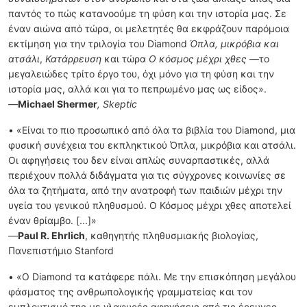
παντός το πώς κατανοούμε τη φύση και την ιστορία μας. Σε
έναν αιώνα από τώρα, οι μελετητές θα εκφράζουν παρόμοια
εκτίμηση για την τριλογία του Diamond
Όπλα, μικρόβια και
ατσάλι
,
Κατάρρευση
και τώρα
Ο κόσμος μέχρι χθες
—το
μεγαλειώδες τρίτο έργο του, όχι μόνο για τη φύση και την
ιστορία μας, αλλά και για το πεπρωμένο μας ως είδος».
—
Michael Shermer
, Skeptic
• «Είναι το πιο προσωπικό από όλα τα βιβλία του Diamond, μια
φυσική συνέχεια του εκπληκτικού Όπλα, μικρόβια και ατσάλι.
Οι αφηγήσεις του δεν είναι απλώς συναρπαστικές, αλλά
περιέχουν πολλά διδάγματα για τις σύγχρονες κοινωνίες σε
όλα τα ζητήματα, από την ανατροφή των παιδιών μέχρι την
υγεία του γενικού πληθυσμού. Ο Κόσμος μέχρι χθες αποτελεί
έναν θρίαμβο. [...]»
—
Paul R. Ehrlich
, καθηγητής πληθυσμιακής βιολογίας,
Πανεπιστήμιο Stanford
• «Ο Diamond τα κατάφερε πάλι. Με την επισκόπηση μεγάλου
φάσματος της ανθρωπολογικής γραμματείας και τον
εμπλουτισμό της με γλαφυρές αφηγήσεις από τις έρευνες