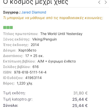
Ο κόσμος μέχρι χθες
Συγγραφ.:
Jared Diamond
Τι μπορούμε να μάθουμε από τις παραδοσιακές κοινωνίες;
Τίτλος πρωτοτύπου:
The World Until Yesterday
Ξένος εκδότης:
Viking/Penguin
Έτος έκδοσης:
2014
Δέσιμο:
Χαρτόδετο
Διαστάσεις:
17 x 25 εκ.
Εκτύπωση βιβλίου:
Α/Μ + έγxρωμο ένθετο
Σελίδες βιβλίου:
616
ISBN:
978-618-5111-14-4
ID Ευδόξου:
41963114
Βάρος:
1,220 χλγ.
Τιμή εκδότη:
31,80 €
Τιμή katoptro.gr:
25,44 €
Σύνολο:
25,44 €