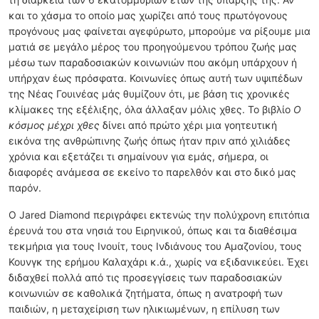
και το χάσμα το οποίο μας χωρίζει από τους πρωτόγονους
προγόνους μας φαίνεται αγεφύρωτο, μπορούμε να ρίξουμε μια
ματιά σε μεγάλο μέρος του προηγούμενου τρόπου ζωής μας
μέσω των παραδοσιακών κοινωνιών που ακόμη υπάρχουν ή
υπήρχαν έως πρόσφατα. Κοινωνίες όπως αυτή των υψιπέδων
της Νέας Γουινέας μάς θυμίζουν ότι, με βάση τις χρονικές
κλίμακες της εξέλιξης, όλα άλλαξαν μόλις χθες. Το βιβλίο
Ο
κόσμος μέχρι χθες
δίνει από πρώτο χέρι μια γοητευτική
εικόνα της ανθρώπινης ζωής όπως ήταν πριν από χιλιάδες
χρόνια και εξετάζει τι σημαίνουν για εμάς, σήμερα, οι
διαφορές ανάμεσα σε εκείνο το παρελθόν και στο δικό μας
παρόν.
Ο Jared Diamond περιγράφει εκτενώς την πολύχρονη επιτόπια
έρευνά του στα νησιά του Ειρηνικού, όπως και τα διαθέσιμα
τεκμήρια για τους Ινουίτ, τους Ινδιάνους του Αμαζονίου, τους
Κουνγκ της ερήμου Καλαχάρι κ.ά., χωρίς να εξιδανικεύει. Έχει
διδαχθεί πολλά από τις προσεγγίσεις των παραδοσιακών
κοινωνιών σε καθολικά ζητήματα, όπως η ανατροφή των
παιδιών, η μεταχείριση των ηλικιωμένων, η επίλυση των