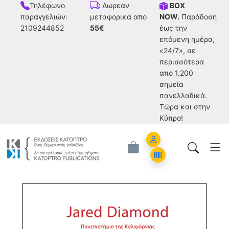
Τηλέφωνο
BOX
Δωρεάν
παραγγελιών:
NOW.
Παράδοση
μεταφορικά από
2109244852
έως την
55€
επόμενη ημέρα,
«24/7», σε
περισσότερα
από 1.200
σημεία
πανελλαδικά.
Tώρα και στην
Κύπρο!
Account
Orders