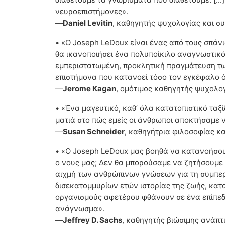
νευροεπιστήμονες».
—
Daniel Levitin
, καθηγητής ψυχολογίας και σ
• «Ο Joseph LeDoux είναι ένας από τους σπάνι
θα ικανοποιήσει ένα πολυποίκιλο αναγνωστικό 
εμπεριστατωμένη, προκλητική πραγμάτευση τω
επιστήμονα που κατανοεί τόσο τον εγκέφαλο όσ
—
Jerome Kagan
, ομότιμος καθηγητής ψυχολογ
• «Ένα μαγευτικό, καθ’ όλα κατατοπιστικό ταξ
ματιά στο πώς εμείς οι άνθρωποι αποκτήσαμε ν
—
Susan Schneider
, καθηγήτρια φιλοσοφίας κα
• «Ο Joseph LeDoux μας βοηθά να κατανοήσου
ο νους μας; Δεν θα μπορούσαμε να ζητήσουμε 
αιχμή των ανθρώπινων γνώσεων για τη συμπερι
δισεκατομμυρίων ετών ιστορίας της ζωής, κατ
οργανισμούς αφετέρου φθάνουν σε ένα επίπεδ
ανάγνωσμα».
—
Jeffrey D. Sachs
, καθηγητής βιώσιμης ανάπτ