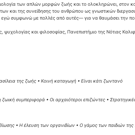
η βιολογία των απλών μορφών ζωής και το ολοκληρώνει, στον 
των και της συνείδησης του ανθρώπου ως γνωστικών διεργασι
ι εγώ συμφωνώ με πολλές από αυτές— για να θαυμάσει την ποι
ς, ψυχολογίας και φιλοσοφίας, Πανεπιστήμιο της Νότιας Καλι
ασίλεια της ζωής • Κοινή καταγωγή • Είναι κάτι ζωντανό
ζωική συμπεριφορά • Οι αρχαιότεροι επιζώντες • Στρατηγικέ
βίωσης • Η έλευση των οργανιδίων • Ο γάμος των παιδιών της