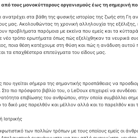
ου, από τους μονοκύτταρους οργανισμούς έως τη σημερινή
 ανατρέχει στα βάθη της φυσικής ιστορίας της ζωής στη Γη 
υς μας. Ακολουθώντας τη χρονική αλληλουχία της εξέλιξης, κ
υν προβλήματα παρόμοια με εκείνα που εμείς και τα κύτταρά
ε νέο τρόπο ερωτήματα όπως πώς εξελίχθηκαν τα νευρικά συ
ωπος, ποια θέση κατέχουμε στη Φύση και πώς η ανάδυση αυτο
αι τα επαχθέστερα επιτεύγματα του είδους μας.
ς που ηγείται σήμερα της σημαντικής προσπάθειας να προσδιο
 Στο πιο πρόσφατο βιβλίο του, ο LeDoux επιχειρεί να συνδέσε
υνατότητα επιβίωσης του ανθρώπου, στην οποία συμβάλλει σημ
 το δικό μας παρελθόν και μέλλον αλλά και το παρελθόν και
ή Ιατρικής
 διαφωτιστικό των πολλών τρόπων με τους οποίους εμείς οι άνθ
..] Απολαυστικά ευανάγνωστο για τον απλό αναγνώστη, γεμάτο