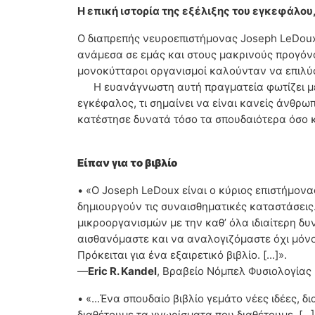
H επική ιστορία της εξέλιξης του εγκεφάλ
Ο διαπρεπής νευροεπιστήμονας Joseph LeDoux
ανάμεσα σε εμάς και στους μακρινούς προγόνο
μονοκύτταροι οργανισμοί καλούνταν να επιλύο
Η ευανάγνωστη αυτή πραγματεία φωτίζει μ
εγκέφαλος, τι σημαίνει να είναι κανείς άνθρ
κατέστησε δυνατά τόσο τα σπουδαιότερα όσο κ
Είπαν για το βιβλίο
• «Ο Joseph LeDoux είναι ο κύριος επιστήμονα
δημιουργούν τις συναισθηματικές καταστάσεις.
μικροοργανισμών με την καθ’ όλα ιδιαίτερη δ
αισθανόμαστε και να αναλογιζόμαστε όχι μόνο
Πρόκειται για ένα εξαιρετικό βιβλίο. [...]».
—
Eric R. Kandel
, Βραβείο Νόμπελ Φυσιολογίας 
• «...Ένα σπουδαίο βιβλίο γεμάτο νέες ιδέες,
διαθέτουμε τα γνωρίσματα που διαθέτουμε. [.