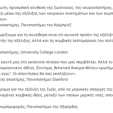
ίωτη, προσωπική σύνθεση της ζωολογίας, της νευροεπιστήμης, 
σης μέσω της εξέλιξης των νευρικών συστημάτων και των συμπε
ου».
επιστήμης, Πανεπιστήμιο του Καίμπριτζ
ρίζουμε για τη συνείδηση είναι ότι συνιστά προϊόν της εξέλιξ
υτής της εξέλιξης, αλλά και τις κομβικές λεπτομέρειες του π
επιστήμης, University College London
 εαυτό μας στο εκάστοτε πλαίσιο που μας περιβάλλει. Αλλά το
σμογονικός άθλος. Σύντομα, θελκτικά δοκίμια θέτουν ερωτήματα
ι εγώ;”. Οι απαντήσεις θα σας εκπλήξουν».
ής επιστήμης, Πανεπιστήμιο Stanford
ραμα για την εξέλιξη της ζωής, από τις μοριακές απαρχές τη
ισμένες κομβικές ιδέες, μεταξύ των οποίων μερικές νέες, απ
 συμπεριφοράς, Πανεπιστήμιο της Οξφόρδης