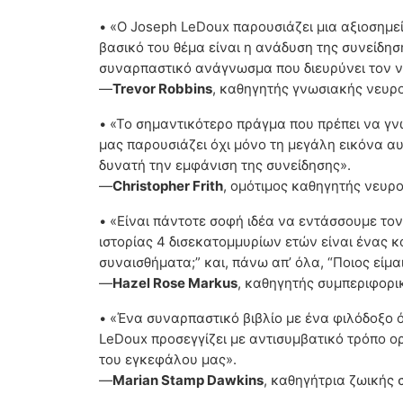
• «Ο Joseph LeDoux παρουσιάζει μια αξιοσημε
βασικό του θέμα είναι η ανάδυση της συνείδη
συναρπαστικό ανάγνωσμα που διευρύνει τον ν
—
Trevor Robbins
, καθηγητής γνωσιακής νευρο
• «Το σημαντικότερο πράγμα που πρέπει να γνω
μας παρουσιάζει όχι μόνο τη μεγάλη εικόνα α
δυνατή την εμφάνιση της συνείδησης».
—
Christopher Frith
, ομότιμος καθηγητής νευρο
• «Είναι πάντοτε σοφή ιδέα να εντάσσουμε τον
ιστορίας 4 δισεκατομμυρίων ετών είναι ένας κο
συναισθήματα;” και, πάνω απ’ όλα, “Ποιος είμα
—
Hazel Rose Markus
, καθηγητής συμπεριφορικ
• «Ένα συναρπαστικό βιβλίο με ένα φιλόδοξο ό
LeDoux προσεγγίζει με αντισυμβατικό τρόπο ορ
του εγκεφάλου μας».
—
Marian Stamp Dawkins
, καθηγήτρια ζωικής