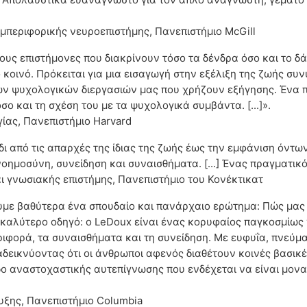
υμπεριφορικής νευροεπιστήμης, Πανεπιστήμιο McGill
ους επιστήμονες που διακρίνουν τόσο τα δένδρα όσο και το δ
κοινό. Πρόκειται για μια εισαγωγή στην εξέλιξη της ζωής συ
ν ψυχολογικών διεργασιών μας που χρήζουν εξήγησης. Ένα 
ο και τη σχέση του με τα ψυχολογικά συμβάντα. [...]».
ίας, Πανεπιστήμιο Harvard
ίδι από τις απαρχές της ίδιας της ζωής έως την εμφάνιση όντ
οημοσύνη, συνείδηση και συναισθήματα. [...] Ένας πραγματικ
ι γνωσιακής επιστήμης, Πανεπιστήμιο του Κονέκτικατ
με βαθύτερα ένα σπουδαίο και πανάρχαιο ερώτημα: Πώς μας 
καλύτερο οδηγό: ο LeDoux είναι ένας κορυφαίος παγκοσμίως 
φορά, τα συναισθήματα και τη συνείδηση. Με ευφυΐα, πνεύμα 
αδεικνύοντας ότι οι άνθρωποι αφενός διαθέτουν κοινές βασι
ο αναστοχαστικής αυτεπίγνωσης που ενδέχεται να είναι μον
υξης, Πανεπιστήμιο Columbia