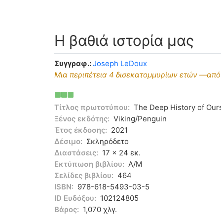
Η βαθιά ιστορία μας
Συγγραφ.:
Joseph LeDoux
Μια περιπέτεια 4 δισεκατομμυρίων ετών —από
Τίτλος πρωτοτύπου:
The Deep History of Ours
Ξένος εκδότης:
Viking/Penguin
Έτος έκδοσης:
2021
Δέσιμο:
Σκληρόδετο
Διαστάσεις:
17 x 24 εκ.
Εκτύπωση βιβλίου:
Α/Μ
Σελίδες βιβλίου:
464
ISBN:
978-618-5493-03-5
ID Ευδόξου:
102124805
Βάρος:
1,070 χλγ.