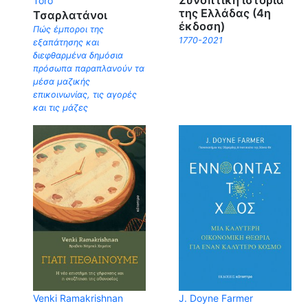
Toro
της Ελλάδας (4η
Τσαρλατάνοι
έκδοση)
Πώς έμποροι της
1770-2021
εξαπάτησης και
διεφθαρμένα δημόσια
πρόσωπα παραπλανούν τα
μέσα μαζικής
επικοινωνίας, τις αγορές
και τις μάζες
Venki Ramakrishnan
J. Doyne Farmer