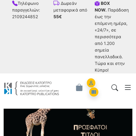
Τηλέφωνο
BOX
Δωρεάν
παραγγελιών:
NOW.
Παράδοση
μεταφορικά από
2109244852
έως την
55€
επόμενη ημέρα,
«24/7», σε
περισσότερα
από 1.200
σημεία
πανελλαδικά.
Tώρα και στην
Κύπρο!
Account
Orders
Πρόσφατοι Τίτλοι