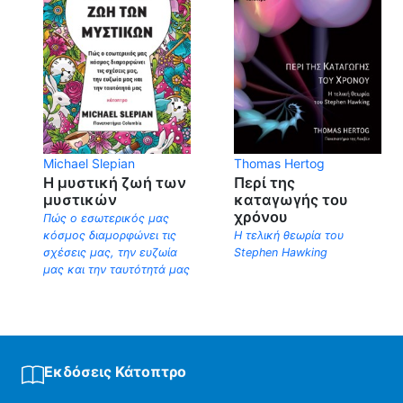
Michael Slepian
Thomas Hertog
Η μυστική ζωή των
Περί της
μυστικών
καταγωγής του
χρόνου
Πώς ο εσωτερικός μας
κόσμος διαμορφώνει τις
Η τελική θεωρία του
σχέσεις μας, την ευζωία
Stephen Hawking
μας και την ταυτότητά μας
Εκδόσεις Κάτοπτρο