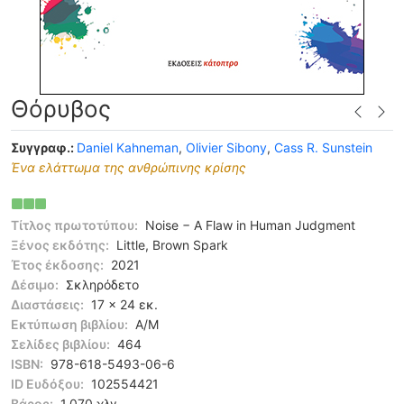
Θόρυβος
Συγγραφ.:
Daniel Kahneman
,
Olivier Sibony
,
Cass R. Sunstein
Ένα ελάττωμα της ανθρώπινης κρίσης
Τίτλος πρωτοτύπου:
Noise − A Flaw in Human Judgment
Ξένος εκδότης:
Little, Brown Spark
Έτος έκδοσης:
2021
Δέσιμο:
Σκληρόδετο
Διαστάσεις:
17 x 24 εκ.
Εκτύπωση βιβλίου:
Α/Μ
Σελίδες βιβλίου:
464
ISBN:
978-618-5493-06-6
ID Ευδόξου:
102554421
Βάρος:
1,070 χλγ.