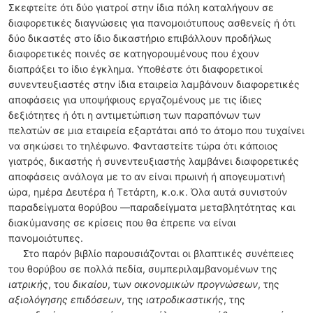
Σκεφτείτε ότι δύο γιατροί στην ίδια πόλη καταλήγουν σε
διαφορετικές διαγνώσεις για πανομοιότυπους ασθενείς ή ότι
δύο δικαστές στο ίδιο δικαστήριο επιβάλλουν προδήλως
διαφορετικές ποινές σε κατηγορουμένους που έχουν
διαπράξει το ίδιο έγκλημα. Υποθέστε ότι διαφορετικοί
συνεντευξιαστές στην ίδια εταιρεία λαμβάνουν διαφορετικές
αποφάσεις για υποψήφιους εργαζομένους με τις ίδιες
δεξιότητες ή ότι η αντιμετώπιση των παραπόνων των
πελατών σε μια εταιρεία εξαρτάται από το άτομο που τυχαίνει
να σηκώσει το τηλέφωνο. Φανταστείτε τώρα ότι κάποιος
γιατρός, δικαστής ή συνεντευξιαστής λαμβάνει διαφορετικές
αποφάσεις ανάλογα με το αν είναι πρωινή ή απογευματινή
ώρα, ημέρα Δευτέρα ή Τετάρτη, κ.ο.κ. Όλα αυτά συνιστούν
παραδείγματα θορύβου —παραδείγματα μεταβλητότητας και
διακύμανσης σε κρίσεις που θα έπρεπε να είναι
πανομοιότυπες.
Στο παρόν βιβλίο παρουσιάζονται οι βλαπτικές συνέπειες
του θορύβου σε πολλά πεδία, συμπεριλαμβανομένων της
ιατρικής
, του
δικαίου
, των
οικονομικών προγνώσεων
, της
αξιολόγησης επιδόσεων
, της
ιατροδικαστικής
, της