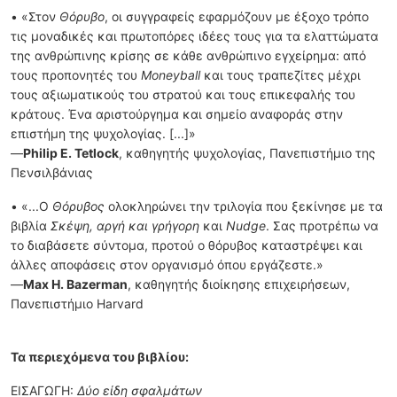
• «Στον
Θόρυβο
, οι συγγραφείς εφαρμόζουν με έξοχο τρόπο
τις μοναδικές και πρωτοπόρες ιδέες τους για τα ελαττώματα
της ανθρώπινης κρίσης σε κάθε ανθρώπινο εγχείρημα: από
τους προπονητές του
Moneyball
και τους τραπεζίτες μέχρι
τους αξιωματικούς του στρατού και τους επικεφαλής του
κράτους. Ένα αριστούργημα και σημείο αναφοράς στην
επιστήμη της ψυχολογίας. [...]»
—
Philip E. Tetlock
, καθηγητής ψυχολογίας, Πανεπιστήμιο της
Πενσιλβάνιας
• «...Ο
Θόρυβος
ολοκληρώνει την τριλογία που ξεκίνησε με τα
βιβλία
Σκέψη, αργή και γρήγορη
και
Νudge
. Σας προτρέπω να
το διαβάσετε σύντομα, προτού ο θόρυβος καταστρέψει και
άλλες αποφάσεις στον οργανισμό όπου εργάζεστε.»
—
Max H. Bazerman
, καθηγητής διοίκησης επιχειρήσεων,
Πανεπιστήμιο Harvard
Τα περιεχόμενα του βιβλίου:
ΕΙΣΑΓΩΓΗ:
Δύο είδη σφαλμάτων