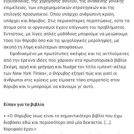
εγγυοδοσίας
, της
χορήγησης ασύλου
, της
ανάθεσης γονικής
επιμέλειας
, των
επιχειρηματικών στρατηγικών
και της
επιλογής προσωπικού
. Όπου υπάρχει ανθρώπινη κρίση,
υπάρχει και θόρυβος. Στις περισσότερες περιπτώσεις, ούτε τα
άτομα ούτε οι οργανισμοί έχουν επίγνωση του προβλήματος.
Εντούτοις, με λίγες απλές μεθόδους μπορούμε να μειώσουμε
τόσο τον θόρυβο όσο και τις ψυχολογικές μεροληψίες, με
σκοπό τη λήψη καλύτερων αποφάσεων.
Εφοδιασμένο με πρωτότυπες σκέψεις και τις αντλούμενες
από την έρευνα ιδέες που χάρισαν στα πρωτοποριακά βιβλία
Σκέψη, αργή και γρήγορη
και
Nudge
τον τίτλο «μπεστ-σέλερ
των
New York Times
», ο
Θόρυβος
εξηγεί πώς και γιατί οι
άνθρωποι στις κρίσεις μας είμαστε τόσο επιρρεπείς στον
θόρυβο και τι μπορούμε να κάνουμε γι’ αυτό.
Είπαν για το βιβλίο
• «Ο
Θόρυβος
ίσως είναι το σημαντικότερο βιβλίο που έχω
διαβάσει εδώ και περισσότερο από μία δεκαετία. [...].
Κορυφαίο έργο.»