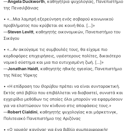
—
Angela Duckworth
, καθηγήτρια ψυχολογίας, Πανεπιστήμιο
της Πενσιλβάνιας
• «...Μια λαμπρή εξερεύνηση ενός σοβαρού κοινωνικού
προβλήματος που κρύβεται σε κοινή θέα. [...]»
—
Steven Levitt
, καθηγητής οικονομικών, Πανεπιστήμιο του
Σικάγου
• «...Αν ακούγαμε τις συμβουλές τους, θα είχαμε πιο
κερδοφόρες επιχειρήσεις, υγιέστερους πολίτες, δικαιότερο
νομικό σύστημα και μια πιο ευτυχισμένη ζωή. [...]»
—
Jonathan Haidt
, καθηγητής ηθικής ηγεσίας, Πανεπιστήμιο
της Νέας Υόρκης
• «Η επίδραση του
Θορύβου
πρέπει να είναι συνταρακτική.
Εκτός από βιβλίο που επιβάλλεται να διαβαστεί, συνιστά και
εγχειρίδιο μεθόδων τις οποίες όλοι μπορούν να εφαρμόσουν
για να ελαττώσουν τον κίνδυνο στις αποφάσεις τους.»
—
Robert Cialdini
, καθηγητής ψυχολογίας και μάρκετινγκ,
Πολιτειακό Πανεπιστήμιο της Αριζόνας
• «Ο χρυσός κανόνας για ένα βιβλίο συμπεριφορικής