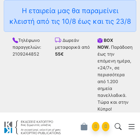
Η εταιρεία μας θα παραμείνει
κλειστή από τις 10/8 έως και τις 23/8
Τηλέφωνο
BOX
Δωρεάν
παραγγελιών:
NOW.
Παράδοση
μεταφορικά από
2109244852
έως την
55€
επόμενη ημέρα,
«24/7», σε
περισσότερα
από 1.200
σημεία
πανελλαδικά.
Tώρα και στην
Κύπρο!
Account
Orders