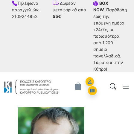
Τηλέφωνο
BOX
Δωρεάν
παραγγελιών:
NOW.
Παράδοση
μεταφορικά από
2109244852
έως την
55€
επόμενη ημέρα,
«24/7», σε
περισσότερα
από 1.200
σημεία
πανελλαδικά.
Tώρα και στην
Κύπρο!
Account
Orders
Alex Townsend