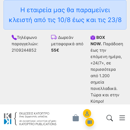
Η εταιρεία μας θα παραμείνει
κλειστή από τις 10/8 έως και τις 23/8
Τηλέφωνο
BOX
Δωρεάν
παραγγελιών:
NOW.
Παράδοση
μεταφορικά από
2109244852
έως την
55€
επόμενη ημέρα,
«24/7», σε
περισσότερα
από 1.200
σημεία
πανελλαδικά.
Tώρα και στην
Κύπρο!
Account
Orders