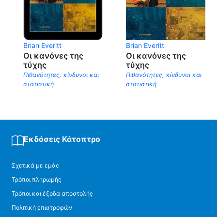
Brian Everitt
Brian Everitt
Οι κανόνες της
Οι κανόνες της
τύχης
τύχης
Πιθανότητες, κίνδυνοι και
Πιθανότητες, κίνδυνοι και
στατιστική
στατιστική
Εκδόσεις Κάτοπτρο
Σχετικά με εμάς
Τρόποι πληρωμής
Τρόποι και έξοδα αποστολής
Πολιτική επιστροφών