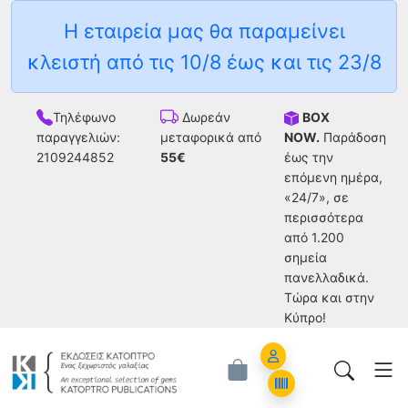
Η εταιρεία μας θα παραμείνει
κλειστή από τις 10/8 έως και τις 23/8
Τηλέφωνο
BOX
Δωρεάν
παραγγελιών:
NOW.
Παράδοση
μεταφορικά από
2109244852
έως την
55€
επόμενη ημέρα,
«24/7», σε
περισσότερα
από 1.200
σημεία
πανελλαδικά.
Tώρα και στην
Κύπρο!
Account
Orders