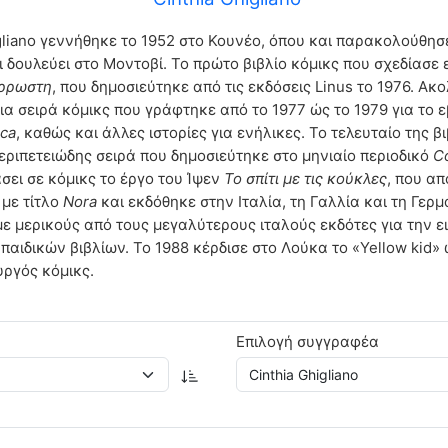
gliano γεννήθηκε το 1952 στο Κουνέο, όπου και παρακολούθησ
αι δουλεύει στο Μοντοβί. Το πρώτο βιβλίο κόμικς που σχεδίασε 
άρρωστη
, που δημοσιεύτηκε από τις εκδόσεις Linus το 1976. Ακ
μια σειρά κόμικς που γράφτηκε από το 1977 ώς το 1979 για το 
ca
, καθώς και άλλες ιστορίες για ενήλικες. Το τελευταίο της βι
εριπετειώδης σειρά που δημοσιεύτηκε στο μηνιαίο περιοδικό
C
σει σε κόμικς το έργο του Ίψεν
Το σπίτι με τις κούκλες
, που α
 με τίτλο
Nora
και εκδόθηκε στην Ιταλία, τη Γαλλία και τη Γερμ
με μερικούς από τους μεγαλύτερους ιταλούς εκδότες για την 
παιδικών βιβλίων. Το 1988 κέρδισε στο Λoύκα το «Yellow kid»
υργός κόμικς.
Επιλογή συγγραφέα