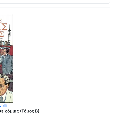
elli
σε κόμικς (Τόμος Β)