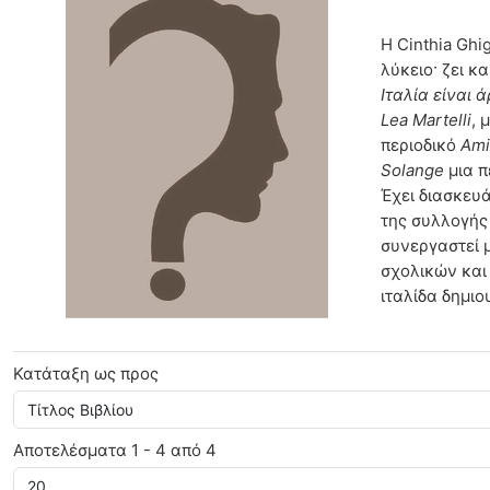
Cinthia Ghigliano
Η Cinthia Ghi
λύκειο· ζει κ
Ιταλία είναι 
Lea Martelli
, 
περιοδικό
Ami
Solange
μια π
Έχει διασκευά
της συλλογής
συνεργαστεί 
σχολικών και 
ιταλίδα δημιο
Κατάταξη ως προς
Αποτελέσματα 1 - 4 από 4