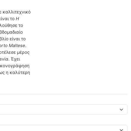
ε καλλιτεχνικό
είναι το
Η
ολούθησε το
εβδομαδιαίο
βλίο είναι το
orto Maltese
.
ποτέλεσε μέρος
ανία. Έχει
εικονογράφηση
 ως η καλύτερη