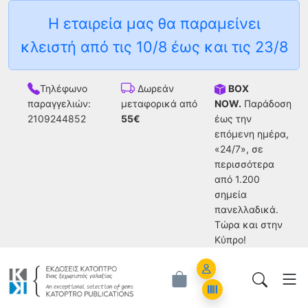
Η εταιρεία μας θα παραμείνει
κλειστή από τις 10/8 έως και τις 23/8
Τηλέφωνο
BOX
Δωρεάν
παραγγελιών:
NOW.
Παράδοση
μεταφορικά από
2109244852
έως την
55€
επόμενη ημέρα,
«24/7», σε
περισσότερα
από 1.200
σημεία
πανελλαδικά.
Tώρα και στην
Κύπρο!
Account
Orders