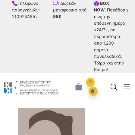
Τηλέφωνο
BOX
Δωρεάν
παραγγελιών:
NOW.
Παράδοση
μεταφορικά από
2109244852
έως την
55€
επόμενη ημέρα,
«24/7», σε
περισσότερα
από 1.200
σημεία
πανελλαδικά.
Tώρα και στην
Κύπρο!
Account
Orders
Franklin Potter