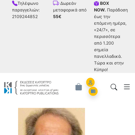
Τηλέφωνο
BOX
Δωρεάν
παραγγελιών:
NOW.
Παράδοση
μεταφορικά από
2109244852
έως την
55€
επόμενη ημέρα,
«24/7», σε
περισσότερα
από 1.200
σημεία
πανελλαδικά.
Tώρα και στην
Κύπρο!
Account
Orders
Geoffrey West