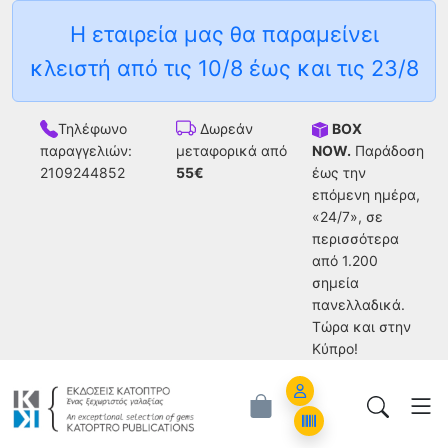
Η εταιρεία μας θα παραμείνει
κλειστή από τις 10/8 έως και τις 23/8
Τηλέφωνο
BOX
Δωρεάν
παραγγελιών:
NOW.
Παράδοση
μεταφορικά από
2109244852
έως την
55€
επόμενη ημέρα,
«24/7», σε
περισσότερα
από 1.200
σημεία
πανελλαδικά.
Tώρα και στην
Κύπρο!
Account
Orders