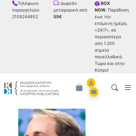
Τηλέφωνο
BOX
Δωρεάν
παραγγελιών:
NOW.
Παράδοση
μεταφορικά από
2109244852
έως την
55€
επόμενη ημέρα,
«24/7», σε
περισσότερα
από 1.200
σημεία
πανελλαδικά.
Tώρα και στην
Κύπρο!
Account
Orders
James H. Fowler