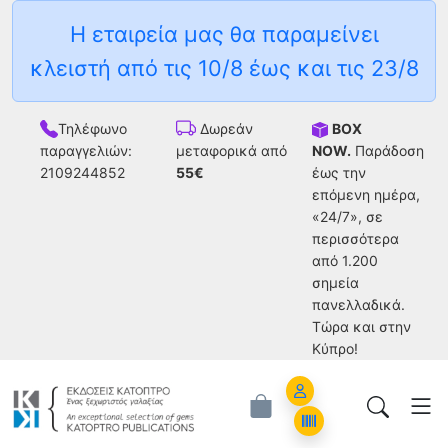
Η εταιρεία μας θα παραμείνει
κλειστή από τις 10/8 έως και τις 23/8
Τηλέφωνο
BOX
Δωρεάν
παραγγελιών:
NOW.
Παράδοση
μεταφορικά από
2109244852
έως την
55€
επόμενη ημέρα,
«24/7», σε
περισσότερα
από 1.200
σημεία
πανελλαδικά.
Tώρα και στην
Κύπρο!
Account
Orders