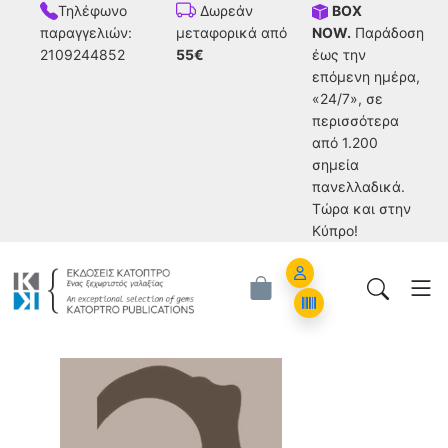
Τηλέφωνο
BOX
Δωρεάν
παραγγελιών:
NOW.
Παράδοση
μεταφορικά από
2109244852
έως την
55€
επόμενη ημέρα,
«24/7», σε
περισσότερα
από 1.200
σημεία
πανελλαδικά.
Tώρα και στην
Κύπρο!
Account
Orders
Jean Jacques