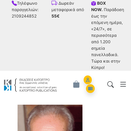
Τηλέφωνο
BOX
Δωρεάν
παραγγελιών:
NOW.
Παράδοση
μεταφορικά από
2109244852
έως την
55€
επόμενη ημέρα,
«24/7», σε
περισσότερα
από 1.200
σημεία
πανελλαδικά.
Tώρα και στην
Κύπρο!
Account
Orders
Κώστας Β. Κριμπάς