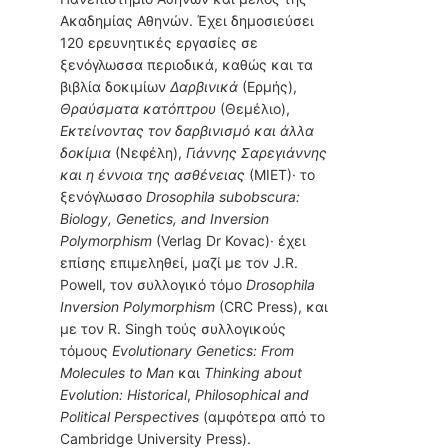
Ακαδημίας Αθηνών. Έχει δημοσιεύσει
120 ερευνητικές εργασίες σε
ξενόγλωσσα περιοδικά, καθώς και τα
βιβλία δοκιμίων
Δαρβινικά
(Ερμής),
Θραύσματα κατόπτρου
(Θεμέλιο),
Εκτείνοντας τον δαρβινισμό και άλλα
δοκίμια
(Νεφέλη),
Γιάννης Σαρεγιάννης
και η έννοια της ασθένειας
(ΜΙΕΤ)· το
ξενόγλωσσο
Drosophila subobscura:
Biology, Genetics, and Inversion
Polymorphism
(Verlag Dr Kovac)· έχει
επίσης επιμεληθεί, μαζί με τον J.R.
Powell, τον συλλογικό τόμο
Drosophila
Inversion Polymorphism
(CRC Press), και
με τον R. Singh τούς συλλογικούς
τόμους
Evolutionary Genetics: From
Molecules to Man
και
Thinking about
Evolution: Historical
,
Philosophical and
Political Perspectives
(αμφότερα από το
Cambridge University Press).