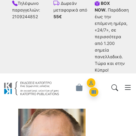
Τηλέφωνο
BOX
Δωρεάν
παραγγελιών:
NOW.
Παράδοση
μεταφορικά από
2109244852
έως την
55€
επόμενη ημέρα,
«24/7», σε
περισσότερα
από 1.200
σημεία
πανελλαδικά.
Tώρα και στην
Κύπρο!
Account
Orders
Larry Squire