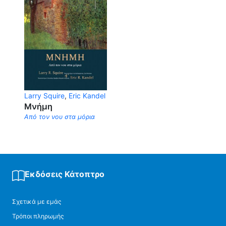
Larry Squire
,
Eric Kandel
Μνήμη
Από τον νου στα μόρια
Εκδόσεις Κάτοπτρο
Σχετικά με εμάς
Τρόποι πληρωμής