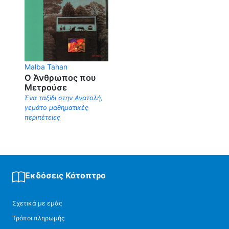
Malba Tahan
Ο Άνθρωπος που
Μετρούσε
Ένα ταξίδι στην Ανατολή,
γεμάτο μαθηματικές
περιπέτειες
Εκδόσεις Κάτοπτρο
Σχετικά με εμάς
Τρόποι πληρωμής