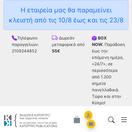
Η εταιρεία μας θα παραμείνει
κλειστή από τις 10/8 έως και τις 23/8
Τηλέφωνο
BOX
Δωρεάν
παραγγελιών:
NOW.
Παράδοση
μεταφορικά από
2109244852
έως την
55€
επόμενη ημέρα,
«24/7», σε
περισσότερα
από 1.200
σημεία
πανελλαδικά.
Tώρα και στην
Κύπρο!
Account
Orders