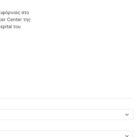
λιφόρνιας στο
cer Center της
pital του