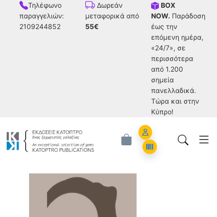
Τηλέφωνο
BOX
Δωρεάν
παραγγελιών:
NOW.
Παράδοση
μεταφορικά από
2109244852
έως την
55€
επόμενη ημέρα,
«24/7», σε
περισσότερα
από 1.200
σημεία
πανελλαδικά.
Tώρα και στην
Κύπρο!
Account
Orders
Naum Yakovlevich Vilenkin