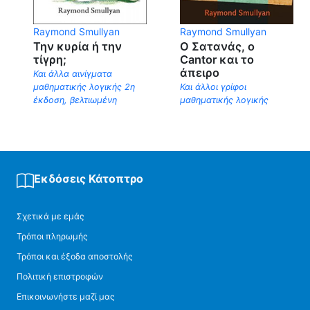
Raymond Smullyan
Raymond Smullyan
Την κυρία ή την
Ο Σατανάς, ο
τίγρη;
Cantor και το
άπειρο
Και άλλα αινίγματα
μαθηματικής λογικής 2η
Και άλλοι γρίφοι
έκδοση, βελτιωμένη
μαθηματικής λογικής
Εκδόσεις Κάτοπτρο
Σχετικά με εμάς
Τρόποι πληρωμής
Τρόποι και έξοδα αποστολής
Πολιτική επιστροφών
Επικοινωνήστε μαζί μας