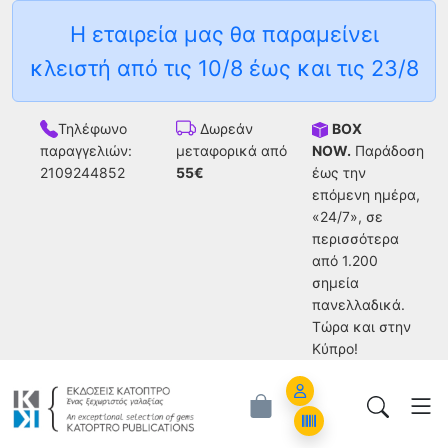
Η εταιρεία μας θα παραμείνει
κλειστή από τις 10/8 έως και τις 23/8
Τηλέφωνο
BOX
Δωρεάν
παραγγελιών:
NOW.
Παράδοση
μεταφορικά από
2109244852
έως την
55€
επόμενη ημέρα,
«24/7», σε
περισσότερα
από 1.200
σημεία
πανελλαδικά.
Tώρα και στην
Κύπρο!
Account
Orders