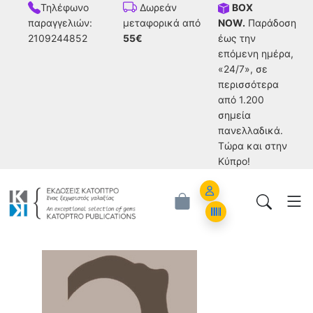
Τηλέφωνο
BOX
Δωρεάν
παραγγελιών:
NOW.
Παράδοση
μεταφορικά από
2109244852
έως την
55€
επόμενη ημέρα,
«24/7», σε
περισσότερα
από 1.200
σημεία
πανελλαδικά.
Tώρα και στην
Κύπρο!
Account
Orders
Roger Highfield