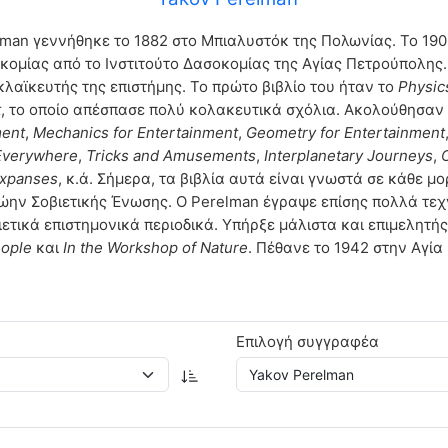
lman γεννήθηκε το 1882 στο Μπιαλυστόκ της Πολωνίας. Το 19
κομίας από το Ινστιτούτο Δασοκομίας της Αγίας Πετρούπολης.
κλαϊκευτής της επιστήμης. Το πρώτο βιβλίο του ήταν το
Physic
t
, το οποίο απέσπασε πολύ κολακευτικά σχόλια. Ακολούθησαν
ment
,
Mechanics for Entertainment
,
Geometry for Entertainment
Everywhere
,
Tricks and Amusements
,
Interplanetary Journeys
,
Expanses
, κ.ά. Σήμερα, τα βιβλία αυτά είναι γνωστά σε κάθε 
ρώην Σοβιετικής Ένωσης. Ο Perelman έγραψε επίσης πολλά τεχν
ετικά επιστημονικά περιοδικά. Υπήρξε μάλιστα και επιμελητής
ople
και
In the Workshop of Nature
. Πέθανε το 1942 στην Αγία
Επιλογή συγγραφέα