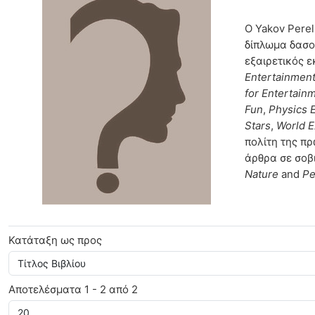
Yakov Perelman
Ο Yakov Pere
δίπλωμα δασο
εξαιρετικός ε
Entertainmen
for Entertain
Fun
,
Physics 
Stars
,
World 
πολίτη της π
άρθρα σε σοβι
Nature
and
Pe
Κατάταξη ως προς
Αποτελέσματα 1 - 2 από 2