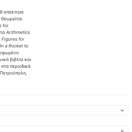
09 απέκτησε
 Θεωρείται
s for
 τα
Arithmetics
,
Figures for
On a Rocket to
μορφωμένο
ικά βιβλία και
 στα περιοδικά
 Πετρούπολη.