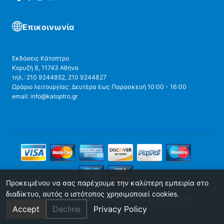
Επικοινωνία
Εκδόσεις Κάτοπτρο
Κορυζή 8, 11743 Αθήνα
τηλ.: 210 9244852, 210 9244827
Ωράριο λειτουργίας: Δευτέρα έως Παρασκευή 10:00 - 16:00
email: info@katoptro.gr
Προκειμένου να σας παρέχουμε την καλύτερη εμπειρία στο
διαδίκτυο, αυτός ο ιστότοπος χρησιμοποιεί cookies.
Copyright © Katoptro publications - 2025. All rights reserved.
Accept
Decline
Privacy Policy