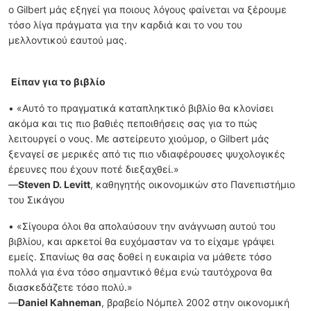
ο Gilbert μάς εξηγεί για ποιους λόγους φαίνεται να ξέρουμε
τόσο λίγα πράγματα για την καρδιά και το νου του
μελλοντικού εαυτού μας.
Είπαν για το βιβλίο
• «Αυτό το πραγματικά καταπληκτικό βιβλίο θα κλονίσει
ακόμα και τις πιο βαθιές πεποιθήσεις σας για το πώς
λειτουργεί ο νους. Με αστείρευτο χιούμορ, ο Gilbert μάς
ξεναγεί σε μερικές από τις πιο νδιαφέρουσες ψυχολογικές
έρευνες που έχουν ποτέ διεξαχθεί.»
—
Steven D. Levitt
, καθηγητής οικονομικών στο Πανεπιστήμιο
του Σικάγου
• «Σίγουρα όλοι θα απολαύσουν την ανάγνωση αυτού του
βιβλίου, και αρκετοί θα ευχόμασταν να το είχαμε γράψει
εμείς. Σπανίως θα σας δοθεί η ευκαιρία να μάθετε τόσο
πολλά για ένα τόσο σημαντικό θέμα ενώ ταυτόχρονα θα
διασκεδάζετε τόσο πολύ.»
—
Daniel Kahneman
, βραβείο Νόμπελ 2002 στην οικονομική