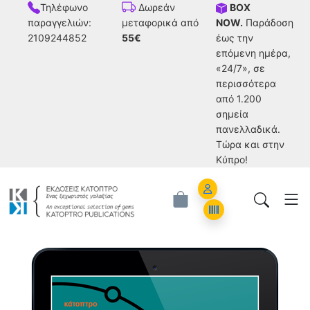
Τηλέφωνο
BOX
Δωρεάν
παραγγελιών:
NOW.
Παράδοση
μεταφορικά από
2109244852
έως την
55€
επόμενη ημέρα,
«24/7», σε
περισσότερα
από 1.200
σημεία
πανελλαδικά.
Tώρα και στην
Κύπρο!
Account
Orders