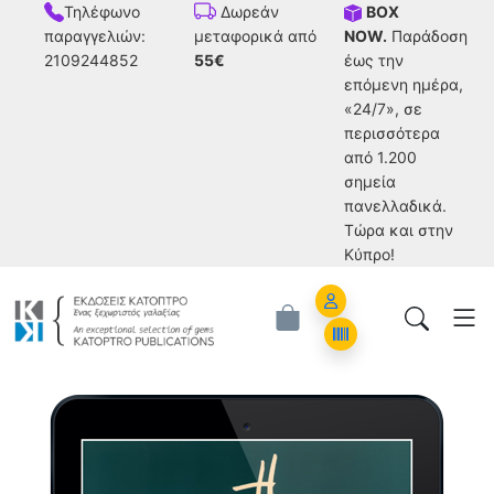
Τηλέφωνο
BOX
Δωρεάν
παραγγελιών:
NOW.
Παράδοση
μεταφορικά από
2109244852
έως την
55€
επόμενη ημέρα,
«24/7», σε
περισσότερα
από 1.200
σημεία
πανελλαδικά.
Tώρα και στην
Κύπρο!
Account
Orders