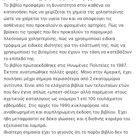
Το βιβλίο προσφέρει τη δυνατότητα στον καθένα να
κατανοήσει πώς να χειρίζεται τη χημεία της χοληστερίνης
ώστε να χαίρεται την υγεία του και να αποφεύγει τις
ασθένειες που προκαλούν οι φραγμένες αρτηρίες. Πώς να
βρίσκει τις τροφές που δεν προκαλούν το παραμικρό
πλεόνασμα χοληστερίνης, πώς να χρησιμοποιεί ειδικά
τρόφιμα με ειδικές ιδιότητες για την ελάττωσή της, πώς να
χρησιμοποιεί τις βιταμίνες που έχουν την τάση να κατεβάζουν
το επίπεδό της.
Το βιβλίο πρωτοεκδόθηκε στις Ηνωμένες Πολιτείες το 1987.
Έκτοτε ανατυπώθηκε πολλές φορές. Μόνο στην Αμερική, έχει
πουλήσει μέχρι σήμερα περισσότερα από 2 εκατομμύρια
αντίτυπα. Είναι από τα ελάχιστα βιβλία των τελευταίων ετών
που δεν έγινε απλώς «μπεστ-σέλερ» αλλά παρέμεινε στους
σχετικούς καταλόγους ως νούμερο 1 επί 100 τουλάχιστον
εβδομάδες. Στις αρχές του 1990 κυκλοφόρησε νέα
αναθεωρημένη και συμπληρωμένη έκδοση του βιβλίου. Έχει
ήδη μεταφραστεί σε δέκα γλώσσες και η διεθνής καριέρα του
εξελίσσεται λαμπρά.
Ιδιαίτερη σημασία έχει το γεγονός ότι το παρόν βιβλίο δεν το