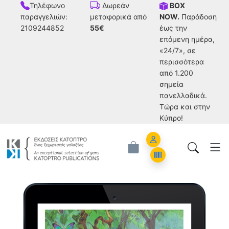
Τηλέφωνο
BOX
Δωρεάν
παραγγελιών:
NOW.
Παράδοση
μεταφορικά από
2109244852
έως την
55€
επόμενη ημέρα,
«24/7», σε
περισσότερα
από 1.200
σημεία
πανελλαδικά.
Tώρα και στην
Κύπρο!
Account
Orders