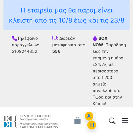
Η εταιρεία μας θα παραμείνει
κλειστή από τις 10/8 έως και τις 23/8
Τηλέφωνο
BOX
Δωρεάν
παραγγελιών:
NOW.
Παράδοση
μεταφορικά από
2109244852
έως την
55€
επόμενη ημέρα,
«24/7», σε
περισσότερα
από 1.200
σημεία
πανελλαδικά.
Tώρα και στην
Κύπρο!
Account
Orders