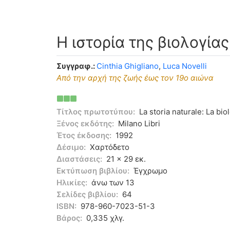
Η ιστορία της βιολογία
Συγγραφ.:
Cinthia Ghigliano
,
Luca Novelli
Από την αρχή της ζωής έως τον 19ο αιώνα
Τίτλος πρωτοτύπου:
La storia naturale: La bio
Ξένος εκδότης:
Milano Libri
Έτος έκδοσης:
1992
Δέσιμο:
Χαρτόδετο
Διαστάσεις:
21 x 29 εκ.
Εκτύπωση βιβλίου:
Έγχρωμο
Ηλικίες:
άνω των 13
Σελίδες βιβλίου:
64
ISBN:
978-960-7023-51-3
Βάρος:
0,335 χλγ.