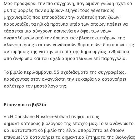
Μας προσφέρει την πιο σύγχρονη, παγιωμένη γνώση σχετικά
με τις μορφές των εμβρύων· εξηγεί τους γενετικούς
μηχανισμούς που επηρεάζουν την ανάπτυξη των ζώων·
παρουσιάζει τα ηθικά πρότυπα υπέρ των οποίων πρέπει να
τάσσεται μια σύγχρονη κοινωνία εν όψει των νέων
ανακαλύψεων από την έρευνα των βλαστοκυττάρων, της
κλωνοποίησης και των γονιδιακών θεραπειών· διατυπώνει τις
αντιρρήσεις της για την ουτοπία της δημιουργίας ανθρώπου
από άνθρωπο και του σχεδιασμού τέκνων επί παραγγελία.
Το βιβλίο περιλαμβάνει 55 σχεδιάσματα της συγγραφέως,
παρέχοντας στον αναγνώστη την ευκαιρία να κατανοήσει
καλύτερα τον μεστό λόγο της.
Είπαν για το βιβλίο
• «Η Christiane Nüsslein-Volhard ανήκει στους
σημαντικότερους βιολόγους της εποχής μας.Το ευανάγνωστο
και κατατοπιστικό βιβλίο της είναι απαραίτητο σε όποιον
επιθυμεί να κατανοήσει τα σημαντικά ζητήματα της βιολογίας