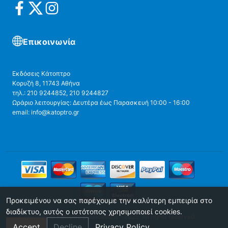
Επικοινωνία
Εκδόσεις Κάτοπτρο
Κορυζή 8, 11743 Αθήνα
τηλ.: 210 9244852, 210 9244827
Ωράριο λειτουργίας: Δευτέρα έως Παρασκευή 10:00 - 16:00
email: info@katoptro.gr
Προκειμένου να σας παρέχουμε την καλύτερη εμπειρία στο
διαδίκτυο, αυτός ο ιστότοπος χρησιμοποιεί cookies.
Copyright © Katoptro publications - 2025. All rights reserved.
Accept
Decline
Privacy Policy