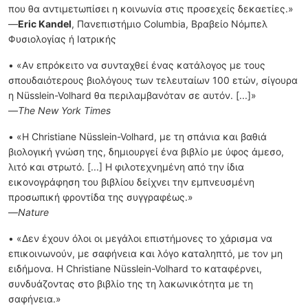
που θα αντιμετωπίσει η κοινωνία στις προσεχείς δεκαετίες.»
—
Eric Kandel
, Πανεπιστήμιο Columbia, Βραβείο Νόμπελ
Φυσιολογίας ή Ιατρικής
• «Aν επρόκειτο να συνταχθεί ένας κατάλογος με τους
σπουδαιότερους βιολόγους των τελευταίων 100 ετών, σίγουρα
η Nüsslein-Volhard θα περιλαμβανόταν σε αυτόν. [...]»
—
The New York Times
• «Η Christiane Nüsslein-Volhard, με τη σπάνια και βαθιά
βιολογική γνώση της, δημιουργεί ένα βιβλίο με ύφος άμεσο,
λιτό και στρωτό. [...] Η φιλοτεχνημένη από την ίδια
εικονογράφηση του βιβλίου δείχνει την εμπνευσμένη
προσωπική φροντίδα της συγγραφέως.»
—
Nature
• «Δεν έχουν όλοι οι μεγάλοι επιστήμονες το χάρισμα να
επικοινωνούν, με σαφήνεια και λόγο καταληπτό, με τον μη
ειδήμονα. Η Christiane Nüsslein-Volhard το καταφέρνει,
συνδυάζοντας στο βιβλίο της τη λακωνικότητα με τη
σαφήνεια.»