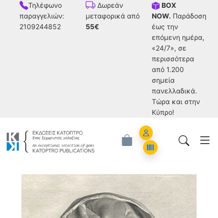
Τηλέφωνο
BOX
Δωρεάν
παραγγελιών:
NOW.
Παράδοση
μεταφορικά από
2109244852
έως την
55€
επόμενη ημέρα,
«24/7», σε
περισσότερα
από 1.200
σημεία
πανελλαδικά.
Tώρα και στην
Κύπρο!
Account
Orders