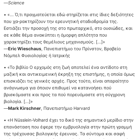
—
Science
• «... Ό,τι πραγματεύεται εδώ στηρίζεται στις ίδιες δεξιότητες
που χα-ρακτηρίζουν την ερευνητική σταδιοδρομία της.
Εστιάζει την προσοχή της στο πρωταρχικό, στο ουσιώδες, και
σε κάθε θέμα ανακύπτει η όμορφη απλότητα που
χαρακτηρίζει τους θεμέλιους μηχανισμούς. [...]»
—
Eric Wieschaus
, Πανεπιστήμιο του Πρίνστον, Βραβείο
Νόμπελ Φυσιολογίας ή Ιατρικής
• «Το βιβλίο Ο ερχομός στη ζωή αποτελεί ένα αντίδοτο στη
μαζική και αντικειμενική έκρηξη της επιστήμης, η οποία όμως
επισκιάζει τις γενικές αρχές. Προς τούτο, είναι απαραίτητο
ανάγνωσμα για όποιον επιθυμεί να κατανοήσει πού
βρισκόμαστε και προς τα πού πορευόμαστε στη σύγχρονη
βιολογία. [...]»
―
Mark Kirschner
, Πανεπιστήμιο Harvard
• «Η Nüsslein-Volhard έχει το δικό της σημαντικό μερίδιο στην
επανάσταση που έφερε την εμβρυολογία στην πρώτη γραμμή
της τρέχουσας βιολογικής έρευνας. Τα σύντομα και σαφή