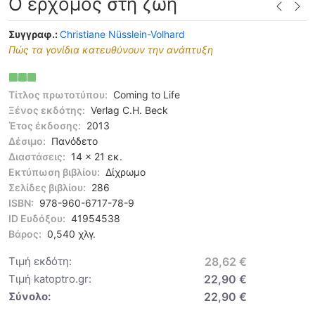
Ο ερχομός στη ζωή
Συγγραφ.:
Christiane Nüsslein-Volhard
Πώς τα γονίδια κατευθύνουν την ανάπτυξη
Τίτλος πρωτοτύπου:
Coming to Life
Ξένος εκδότης:
Verlag C.H. Beck
Έτος έκδοσης:
2013
Δέσιμο:
Πανόδετο
Διαστάσεις:
14 x 21 εκ.
Εκτύπωση βιβλίου:
Δίχρωμο
Σελίδες βιβλίου:
286
ISBN:
978-960-6717-78-9
ID Ευδόξου:
41954538
Βάρος:
0,540 χλγ.
Τιμή εκδότη:
28,62 €
Τιμή katoptro.gr:
22,90 €
Σύνολο:
22,90 €